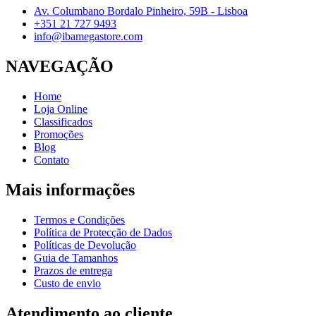
Av. Columbano Bordalo Pinheiro, 59B - Lisboa
+351 21 727 9493
info@ibamegastore.com
NAVEGAÇÃO
Home
Loja Online
Classificados
Promoções
Blog
Contato
Mais informações
Termos e Condições
Política de Protecção de Dados
Políticas de Devolução
Guia de Tamanhos
Prazos de entrega
Custo de envio
Atendimento ao cliente