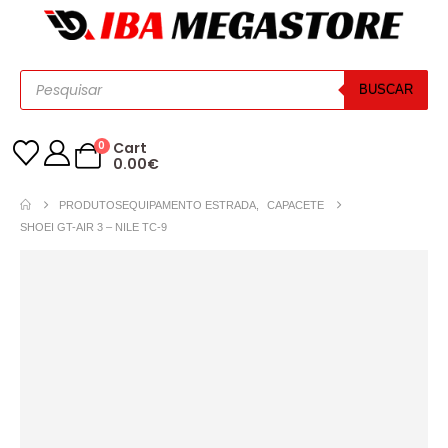
BUSCAR
0
Cart
0.00
€
PRODUTOS
EQUIPAMENTO ESTRADA
,
CAPACETE
SHOEI GT-AIR 3 – NILE TC-9