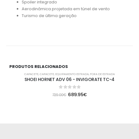
Spoiler integrado
Aerodinâmica projetada em túnel de vento
Turismo de última geração
PRODUTOS RELACIONADOS
-5%
CAPACETE
,
CAPACETE
,
EQUIPAMENTO ESTRADA
,
FORA DE ESTRADA
SHOEI HORNET ADV 06 - INVIGORATE TC-4
0
out of 5
689.95
€
729.00
€