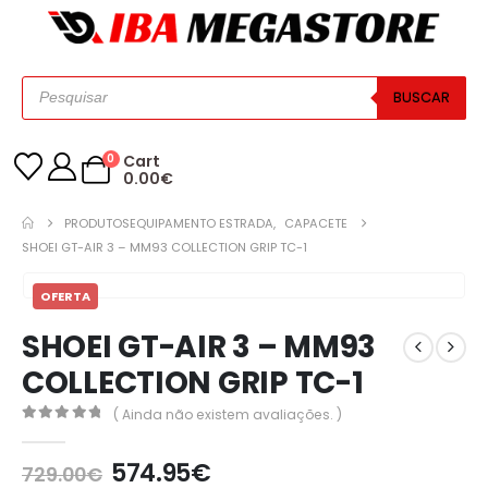
BUSCAR
0
Cart
0.00
€
PRODUTOS
EQUIPAMENTO ESTRADA
,
CAPACETE
SHOEI GT-AIR 3 – MM93 COLLECTION GRIP TC-1
OFERTA
SHOEI GT-AIR 3 – MM93
COLLECTION GRIP TC-1
( Ainda não existem avaliações. )
0
out of 5
574.95
€
729.00
€