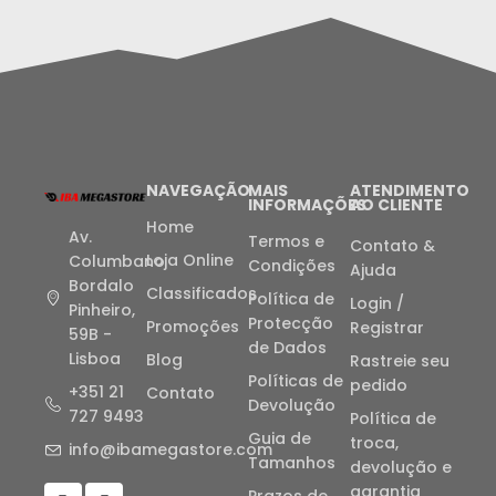
NAVEGAÇÃO
MAIS
ATENDIMENTO
INFORMAÇÕES
AO CLIENTE
Home
Av.
Termos e
Contato &
Loja Online
Columbano
Condições
Ajuda
Bordalo
Classificados
Política de
Login /
Pinheiro,
Protecção
Promoções
Registrar
59B -
de Dados
Lisboa
Blog
Rastreie seu
Políticas de
pedido
+351 21
Contato
Devolução
727 9493
Política de
Guia de
troca,
info@ibamegastore.com
Tamanhos
devolução e
garantia
Prazos de