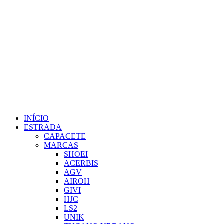
INÍCIO
ESTRADA
CAPACETE
MARCAS
SHOEI
ACERBIS
AGV
AIROH
GIVI
HJC
LS2
UNIK