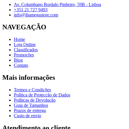
Av. Columbano Bordalo Pinheiro, 59B - Lisboa
+351 21 727 9493
info@ibamegastore.com
NAVEGAÇÃO
Home
Loja Online
Classificados
Promoções
Blog
Contato
Mais informações
Termos e Condições
Política de Protecção de Dados
Políticas de Devolução
Guia de Tamanhos
Prazos de entrega
Custo de envio
Atendimento ao cliente