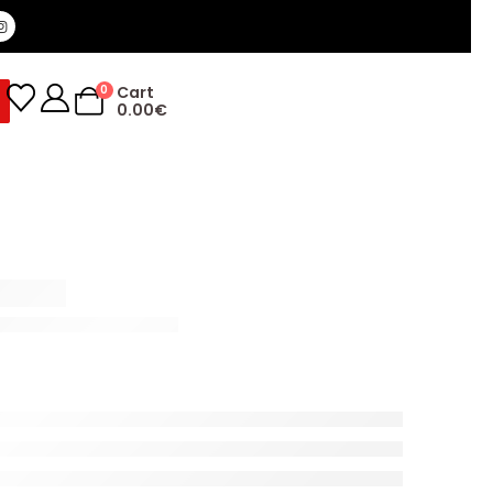
0
Cart
0.00
€