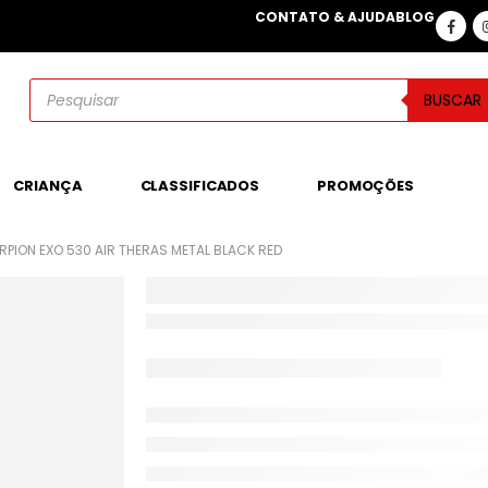
CONTATO & AJUDA
BLOG
BUSCAR
CRIANÇA
CLASSIFICADOS
PROMOÇÕES
PION EXO 530 AIR THERAS METAL BLACK RED