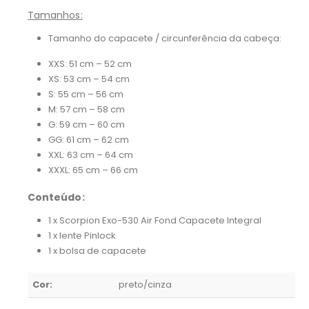
Tamanhos:
Tamanho do capacete / circunferência da cabeça:
XXS: 51 cm – 52 cm
XS: 53 cm – 54 cm
S: 55 cm – 56 cm
M: 57 cm – 58 cm
G: 59 cm – 60 cm
GG: 61 cm – 62 cm
XXL: 63 cm – 64 cm
XXXL: 65 cm – 66 cm
Conteúdo:
1 x Scorpion Exo-530 Air Fond Capacete Integral
1 x lente Pinlock
1 x bolsa de capacete
Cor:
preto/cinza