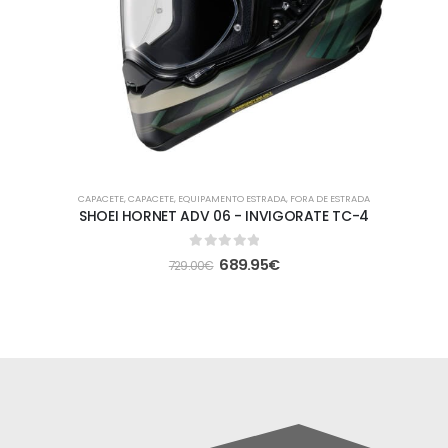
CAPACETE
,
CAPACETE
,
EQUIPAMENTO ESTRADA
,
FORA DE ESTRADA
SHOEI HORNET ADV 06 - INVIGORATE TC-4
0
out of 5
689.95
€
729.00
€