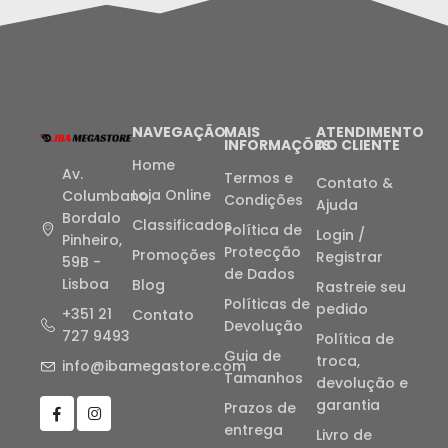
NAVEGAÇÃO
MAIS
ATENDIMENTO
INFORMAÇÕES
AO CLIENTE
Home
Av.
Termos e
Contato &
Loja Online
Columbano
Condições
Ajuda
Bordalo
Classificados
Política de
Login /
Pinheiro,
Protecção
Promoções
Registrar
59B -
de Dados
Lisboa
Blog
Rastreie seu
Políticas de
pedido
+351 21
Contato
Devolução
727 9493
Política de
Guia de
troca,
info@ibamegastore.com
Tamanhos
devolução e
garantia
Prazos de
entrega
Livro de