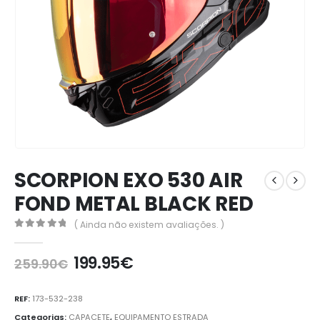
SCORPION EXO 530 AIR
FOND METAL BLACK RED
( Ainda não existem avaliações. )
0
out of 5
199.95
€
259.90
€
REF:
173-532-238
Categorias:
CAPACETE
,
EQUIPAMENTO ESTRADA