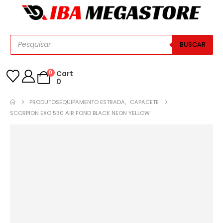
BUSCAR
0
Cart
0
PRODUTOS
EQUIPAMENTO ESTRADA
,
CAPACETE
SCORPION EXO 530 AIR FOND BLACK NEON YELLOW