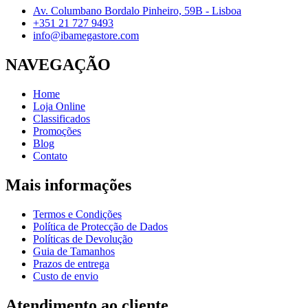
Av. Columbano Bordalo Pinheiro, 59B - Lisboa
+351 21 727 9493
info@ibamegastore.com
NAVEGAÇÃO
Home
Loja Online
Classificados
Promoções
Blog
Contato
Mais informações
Termos e Condições
Política de Protecção de Dados
Políticas de Devolução
Guia de Tamanhos
Prazos de entrega
Custo de envio
Atendimento ao cliente