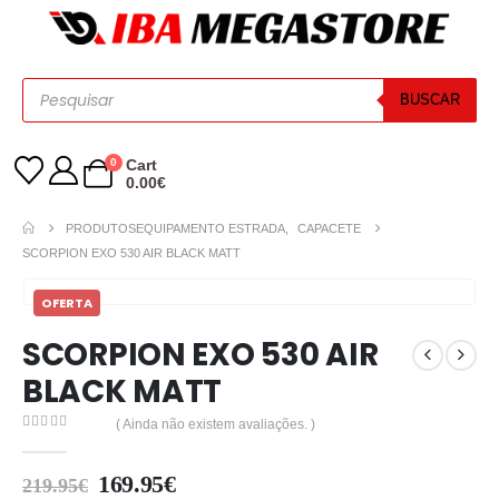
BUSCAR
0
Cart
0.00
€
PRODUTOS
EQUIPAMENTO ESTRADA
,
CAPACETE
SCORPION EXO 530 AIR BLACK MATT
OFERTA
SCORPION EXO 530 AIR
BLACK MATT
( Ainda não existem avaliações. )
0
out of 5
169.95
€
219.95
€