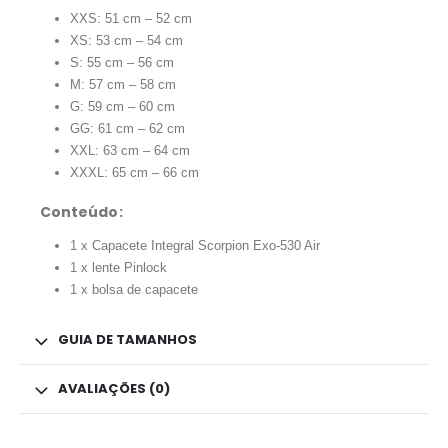
XXS: 51 cm – 52 cm
XS: 53 cm – 54 cm
S: 55 cm – 56 cm
M: 57 cm – 58 cm
G: 59 cm – 60 cm
GG: 61 cm – 62 cm
XXL: 63 cm – 64 cm
XXXL: 65 cm – 66 cm
Conteúdo:
1 x Capacete Integral Scorpion Exo-530 Air
1 x lente Pinlock
1 x bolsa de capacete
GUIA DE TAMANHOS
AVALIAÇÕES (0)