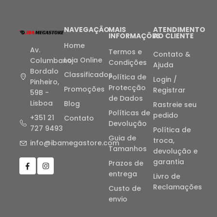
NAVEGAÇÃO
MAIS
ATENDIMENTO
INFORMAÇÕES
AO CLIENTE
Home
Av.
Termos e
Contato &
Loja Online
Columbano
Condições
Ajuda
Bordalo
Classificados
Política de
Login /
Pinheiro,
Protecção
Promoções
Registrar
59B -
de Dados
Lisboa
Blog
Rastreie seu
Políticas de
pedido
+351 21
Contato
Devolução
727 9493
Política de
Guia de
troca,
info@ibamegastore.com
Tamanhos
devolução e
garantia
Prazos de
entrega
Livro de
Reclamações
Custo de
envio