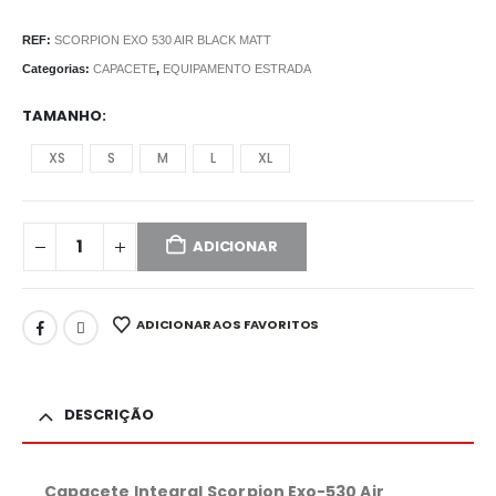
REF:
SCORPION EXO 530 AIR BLACK MATT
Categorias:
CAPACETE
,
EQUIPAMENTO ESTRADA
TAMANHO
XS
S
M
L
XL
ADICIONAR
ADICIONAR AOS FAVORITOS
DESCRIÇÃO
Capacete Integral
Scorpion Exo-530 Air