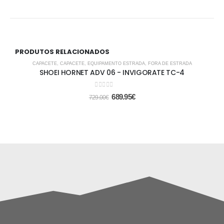
PRODUTOS RELACIONADOS
-5%
CAPACETE
,
CAPACETE
,
EQUIPAMENTO ESTRADA
,
FORA DE ESTRADA
SHOEI HORNET ADV 06 - INVIGORATE TC-4
0
out of 5
689.95
€
729.00
€