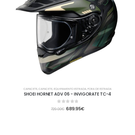
CAPACETE
,
CAPACETE
,
EQUIPAMENTO ESTRADA
,
FORA DE ESTRADA
SHOEI HORNET ADV 06 - INVIGORATE TC-4
0
out of 5
689.95
€
729.00
€