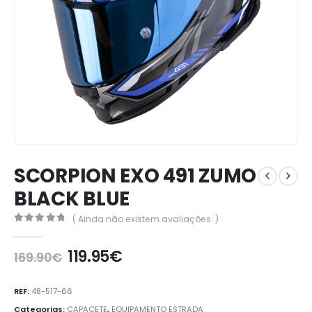
SCORPION EXO 491 ZUMO
BLACK BLUE
( Ainda não existem avaliações. )
0
out of 5
119.95
€
169.90
€
REF:
48-517-66
Categorias:
CAPACETE
,
EQUIPAMENTO ESTRADA