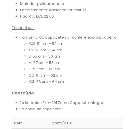
Material: policarbonato
Encerramento: Ratschenverschluss
Padrão: ECE 22.06
Tamanhos:
Tamanho do capacete / circunferência da cabeça:
XXS: 51 cm – 52 cm
XS: 53 cm – 54 cm
S: 55 cm – 56 cm
M: 57 cm – 58 cm
G: 59 cm – 60 cm
GG: 61 cm – 62 cm
XXL: 63 cm – 64 cm
Conteúdo:
1 x Scorpion Exo-491 Zumo Capacete Integral
1 x bolsa de capacete
Cor:
preto/azul