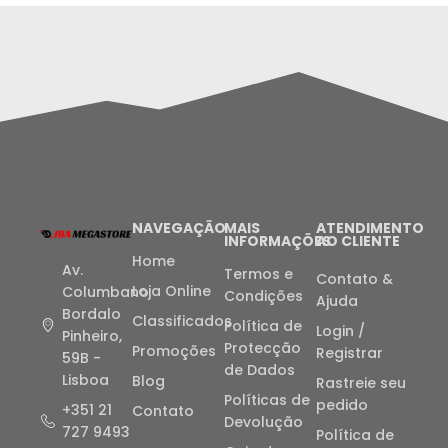
NAVEGAÇÃO
MAIS
ATENDIMENTO
INFORMAÇÕES
AO CLIENTE
Home
Av.
Termos e
Contato &
Loja Online
Columbano
Condições
Ajuda
Bordalo
Classificados
Política de
Login /
Pinheiro,
Protecção
Promoções
Registrar
59B -
de Dados
Lisboa
Blog
Rastreie seu
Políticas de
pedido
+351 21
Contato
Devolução
727 9493
Política de