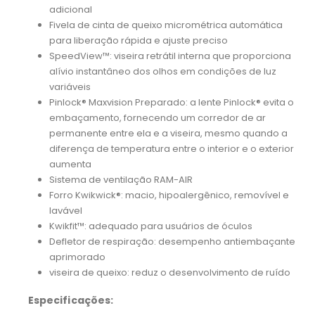
adicional
Fivela de cinta de queixo micrométrica automática
para liberação rápida e ajuste preciso
SpeedView™: viseira retrátil interna que proporciona
alívio instantâneo dos olhos em condições de luz
variáveis
Pinlock® Maxvision Preparado: a lente Pinlock® evita o
embaçamento, fornecendo um corredor de ar
permanente entre ela e a viseira, mesmo quando a
diferença de temperatura entre o interior e o exterior
aumenta
Sistema de ventilação RAM-AIR
Forro Kwikwick®: macio, hipoalergênico, removível e
lavável
Kwikfit™: adequado para usuários de óculos
Defletor de respiração: desempenho antiembaçante
aprimorado
viseira de queixo: reduz o desenvolvimento de ruído
Especificações: