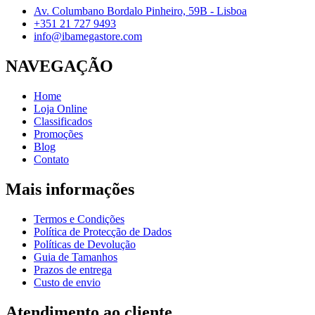
Av. Columbano Bordalo Pinheiro, 59B - Lisboa
+351 21 727 9493
info@ibamegastore.com
NAVEGAÇÃO
Home
Loja Online
Classificados
Promoções
Blog
Contato
Mais informações
Termos e Condições
Política de Protecção de Dados
Políticas de Devolução
Guia de Tamanhos
Prazos de entrega
Custo de envio
Atendimento ao cliente