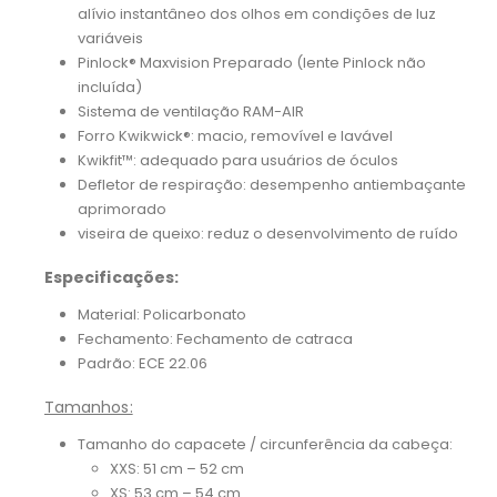
alívio instantâneo dos olhos em condições de luz
variáveis
Pinlock® Maxvision Preparado (lente Pinlock não
incluída)
Sistema de ventilação RAM-AIR
Forro Kwikwick®: macio, removível e lavável
Kwikfit™: adequado para usuários de óculos
Defletor de respiração: desempenho antiembaçante
aprimorado
viseira de queixo: reduz o desenvolvimento de ruído
Especificações:
Material: Policarbonato
Fechamento: Fechamento de catraca
Padrão: ECE 22.06
Tamanhos:
Tamanho do capacete / circunferência da cabeça:
XXS: 51 cm – 52 cm
XS: 53 cm – 54 cm