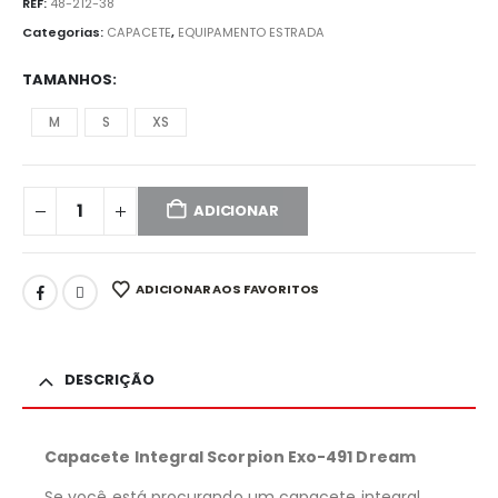
REF:
48-212-38
Categorias:
CAPACETE
,
EQUIPAMENTO ESTRADA
TAMANHOS
M
S
XS
ADICIONAR
ADICIONAR AOS FAVORITOS
DESCRIÇÃO
Capacete Integral Scorpion Exo-491 Dream
Se você está procurando um capacete integral