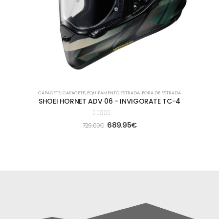
CAPACETE
,
CAPACETE
,
EQUIPAMENTO ESTRADA
,
FORA DE ESTRADA
SHOEI HORNET ADV 06 - INVIGORATE TC-4
0
out of 5
689.95
€
729.00
€