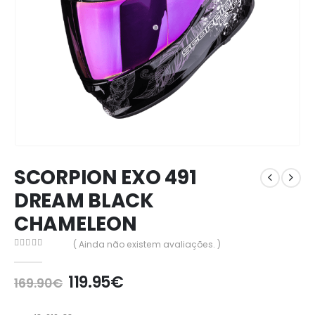
SCORPION EXO 491
DREAM BLACK
CHAMELEON
( Ainda não existem avaliações. )
0
out of 5
119.95
€
169.90
€