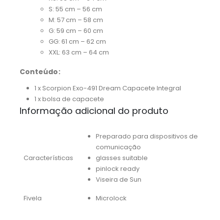
S: 55 cm – 56 cm
M: 57 cm – 58 cm
G: 59 cm – 60 cm
GG: 61 cm – 62 cm
XXL: 63 cm – 64 cm
Conteúdo:
1 x Scorpion Exo-491 Dream Capacete Integral
1 x bolsa de capacete
Informação adicional do produto
Preparado para dispositivos de
comunicação
Características
glasses suitable
pinlock ready
Viseira de Sun
Fivela
Microlock