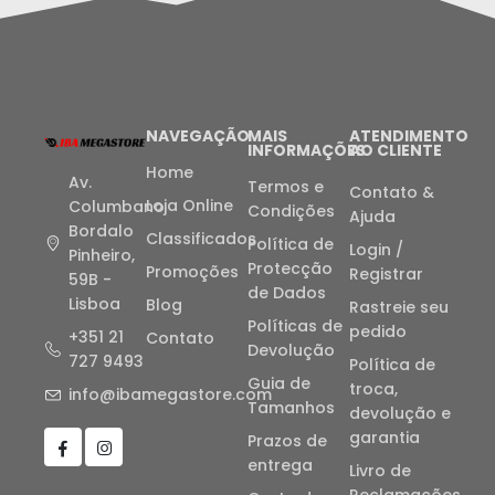
NAVEGAÇÃO
MAIS
ATENDIMENTO
INFORMAÇÕES
AO CLIENTE
Home
Av.
Termos e
Contato &
Loja Online
Columbano
Condições
Ajuda
Bordalo
Classificados
Política de
Login /
Pinheiro,
Protecção
Promoções
Registrar
59B -
de Dados
Lisboa
Blog
Rastreie seu
Políticas de
pedido
+351 21
Contato
Devolução
727 9493
Política de
Guia de
troca,
info@ibamegastore.com
Tamanhos
devolução e
garantia
Prazos de
entrega
Livro de
Reclamações