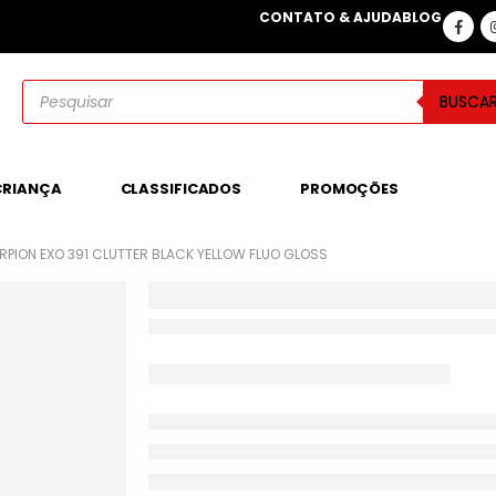
CONTATO & AJUDA
BLOG
BUSCA
CRIANÇA
CLASSIFICADOS
PROMOÇÕES
PION EXO 391 CLUTTER BLACK YELLOW FLUO GLOSS