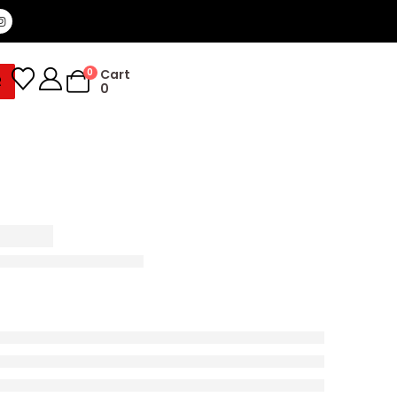
0
Cart
R
0