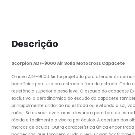
Descrição
Scorpion ADF-9000 Air Solid Motocross Capacete
O novo ADF-9000 Air foi projetado para atender às demanda
benefícios para uso em estrada e fora de estrada. Cada
resistência superior e peso leve. O escudo do capacete E
exclusivo, a aerodinâmica do escudo do capacete também 
principalmente andando na estrada ou evitando o sol, v
mãos. Se as suas aventuras o levarem para fora de estrad
rápida e facilmente a viseira por óculos. A abertura dos 
marcas de óculos. Outra característica única encontrada
bochechas, que também ajuda a reduzir significativament