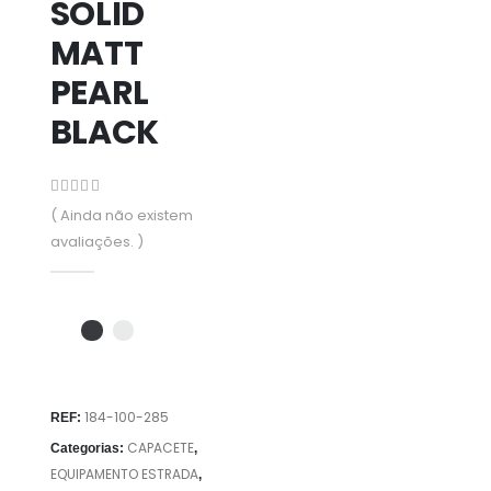
SOLID
MATT
PEARL
BLACK
0
out of 5
( Ainda não existem
avaliações. )
184-100-285
REF:
CAPACETE
Categorias:
,
EQUIPAMENTO ESTRADA
,