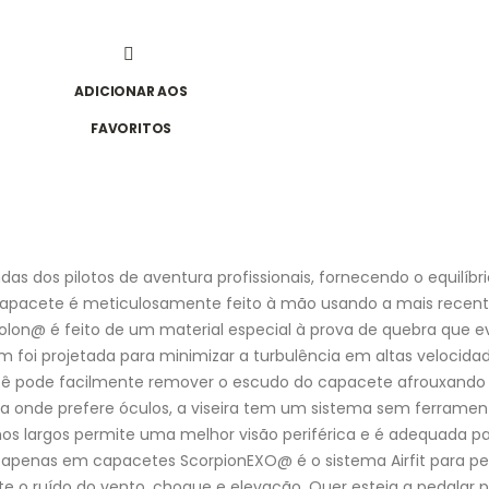
ADICIONAR AOS
FAVORITOS
s dos pilotos de aventura profissionais, fornecendo o equilíbri
 capacete é meticulosamente feito à mão usando a mais recent
xolon@ é feito de um material especial à prova de quebra que e
foi projetada para minimizar a turbulência em altas velocidade
ocê pode facilmente remover o escudo do capacete afrouxando
a onde prefere óculos, a viseira tem um sistema sem ferrament
olhos largos permite uma melhor visão periférica e é adequada 
 apenas em capacetes ScorpionEXO@ é o sistema Airfit para pe
e o ruído do vento, choque e elevação. Quer esteja a pedalar