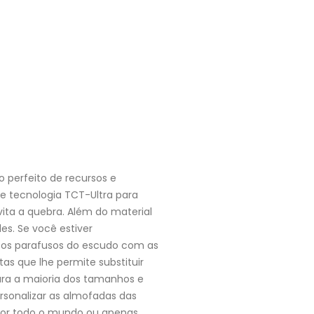
o perfeito de recursos e
e tecnologia TCT-Ultra para
vita a quebra. Além do material
s. Se você estiver
 os parafusos do escudo com as
as que lhe permite substituir
para a maioria dos tamanhos e
rsonalizar as almofadas das
 por todo o mundo ou apenas