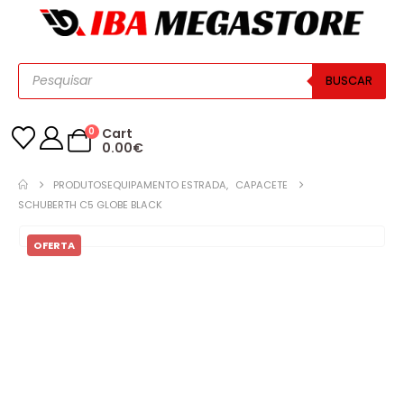
BUSCAR
0
Cart
0.00
€
PRODUTOS
EQUIPAMENTO ESTRADA
,
CAPACETE
SCHUBERTH C5 GLOBE BLACK
OFERTA