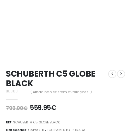
SCHUBERTH C5 GLOBE
BLACK
( Ainda não existem avaliações. )
0
out of 5
559.95
€
799.00
€
REF:
SCHUBERTH C5 GLOBE BLACK
Categorias:
CAPACETE
,
EQUIPAMENTO ESTRADA