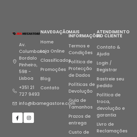
NAVEGAÇÃO
MAIS
ATENDIMENTO
INFORMAÇÕES
AO CLIENTE
Home
Av.
Termos e
Contato &
Loja Online
Columbano
Condições
Ajuda
Bordalo
Classificados
Política de
Login /
Pinheiro,
Protecção
Promoções
Registrar
59B -
de Dados
Lisboa
Blog
Rastreie seu
Políticas de
pedido
+351 21
Contato
Devolução
727 9493
Política de
Guia de
troca,
info@ibamegastore.com
Tamanhos
devolução e
garantia
Prazos de
entrega
Livro de
Reclamações
Custo de