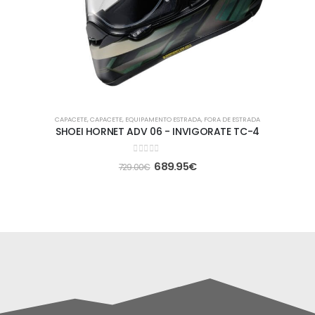
CAPACETE
,
CAPACETE
,
EQUIPAMENTO ESTRADA
,
FORA DE ESTRADA
SHOEI HORNET ADV 06 - INVIGORATE TC-4
0
out of 5
689.95
€
729.00
€