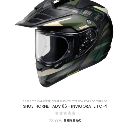
CAPACETE
,
CAPACETE
,
EQUIPAMENTO ESTRADA
,
FORA DE ESTRADA
SHOEI HORNET ADV 06 - INVIGORATE TC-4
0
out of 5
689.95
€
729.00
€