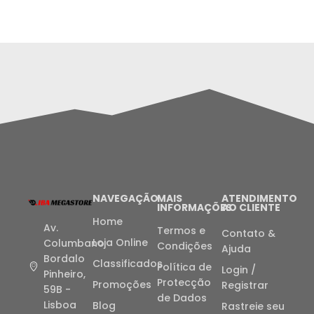
NAVEGAÇÃO
MAIS
ATENDIMENTO
INFORMAÇÕES
AO CLIENTE
Home
Av.
Termos e
Contato &
Loja Online
Columbano
Condições
Ajuda
Bordalo
Classificados
Política de
Login /
Pinheiro,
Protecção
Promoções
Registrar
59B -
de Dados
Lisboa
Blog
Rastreie seu