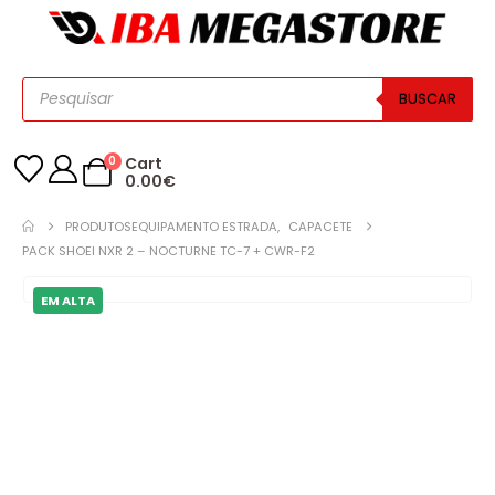
BUSCAR
0
Cart
0.00
€
PRODUTOS
EQUIPAMENTO ESTRADA
,
CAPACETE
PACK SHOEI NXR 2 – NOCTURNE TC-7 + CWR-F2
EM ALTA