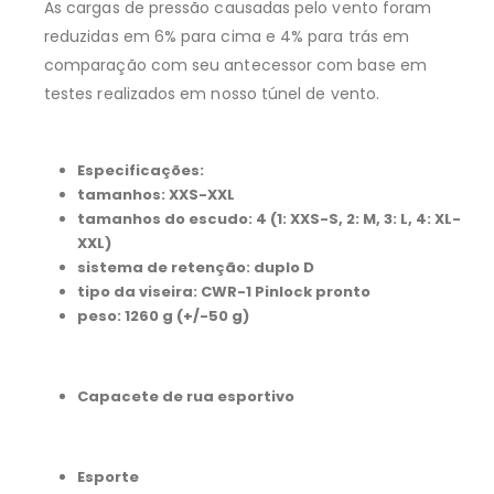
As cargas de pressão causadas pelo vento foram
reduzidas em 6% para cima e 4% para trás em
comparação com seu antecessor com base em
testes realizados em nosso túnel de vento.
Especificações:
tamanhos: XXS-XXL
tamanhos do escudo: 4 (1: XXS-S, 2: M, 3: L, 4: XL-
XXL)
sistema de retenção: duplo D
tipo da viseira: CWR-1 Pinlock pronto
peso: 1260 g (+/-50 g)
Capacete de rua esportivo
Esporte