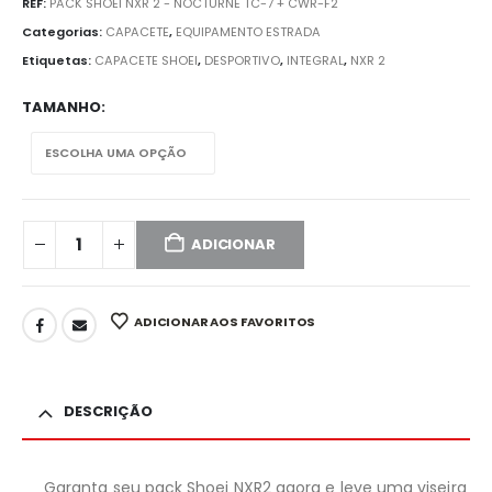
REF:
PACK SHOEI NXR 2 - NOCTURNE TC-7 + CWR-F2
Categorias:
CAPACETE
,
EQUIPAMENTO ESTRADA
Etiquetas:
CAPACETE SHOEI
,
DESPORTIVO
,
INTEGRAL
,
NXR 2
TAMANHO
ADICIONAR
ADICIONAR AOS FAVORITOS
DESCRIÇÃO
Garanta seu pack Shoei NXR2 agora e leve uma viseira