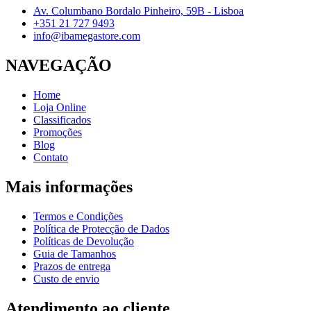
Av. Columbano Bordalo Pinheiro, 59B - Lisboa
+351 21 727 9493
info@ibamegastore.com
NAVEGAÇÃO
Home
Loja Online
Classificados
Promoções
Blog
Contato
Mais informações
Termos e Condições
Política de Protecção de Dados
Políticas de Devolução
Guia de Tamanhos
Prazos de entrega
Custo de envio
Atendimento ao cliente