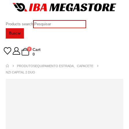
Products search
Buscar
0
Cart
0
PRODUTOS
EQUIPAMENTO ESTRADA
,
CAPACETE
NZI CAPITAL 2 DUO