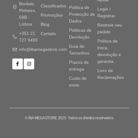
Bordalo
Classificados
Política de
Login /
Pinheiro,
Protecção de
Promoções
Registrar
59B -
Dados
Lisboa
Blog
Rastreie seu
Políticas de
pedido
+351 21
Contato
Devolução
727 9493
Política de
Guia de
troca,
info@ibamegastore.com
Tamanhos
devolução e
garantia
Prazos de
entrega
Livro de
Reclamações
Custo de
envio
© IBA MEGASTORE 2025. Todos os direitos reservados