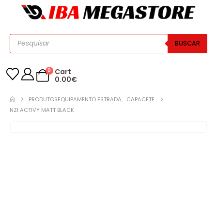
BUSCAR
0
Cart
0.00
€
PRODUTOS
EQUIPAMENTO ESTRADA
,
CAPACETE
NZI ACTIVY MATT BLACK