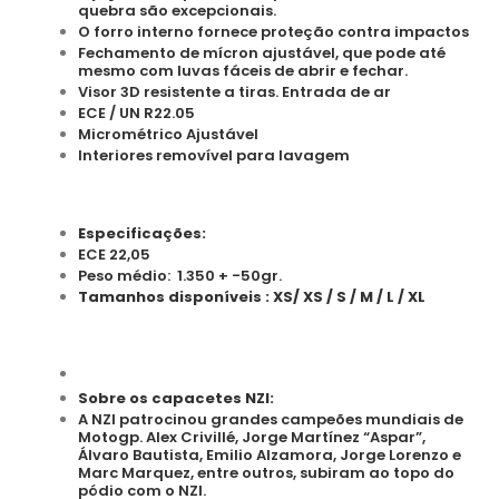
quebra são excepcionais.
O forro interno fornece proteção contra impactos
Fechamento de mícron ajustável, que pode até
mesmo com luvas fáceis de abrir e fechar.
Visor 3D resistente a tiras. Entrada de ar
ECE / UN R22.05
Micrométrico Ajustável
Interiores removível para lavagem
Especificações:
ECE 22,05
Peso médio: 1.350 + -50gr.
Tamanhos disponíveis : XS/ XS / S / M / L / XL
Sobre os capacetes NZI:
A NZI patrocinou grandes campeões mundiais de
Motogp. Alex Crivillé, Jorge Martínez “Aspar”,
Álvaro Bautista, Emilio Alzamora, Jorge Lorenzo e
Marc Marquez, entre outros, subiram ao topo do
pódio com o NZI.