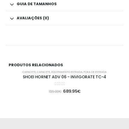
GUIA DE TAMANHOS
AVALIAÇÕES (0)
PRODUTOS RELACIONADOS
-5%
CAPACETE
,
CAPACETE
,
EQUIPAMENTO ESTRADA
,
FORA DE ESTRADA
SHOEI HORNET ADV 06 - INVIGORATE TC-4
0
out of 5
689.95
€
729.00
€