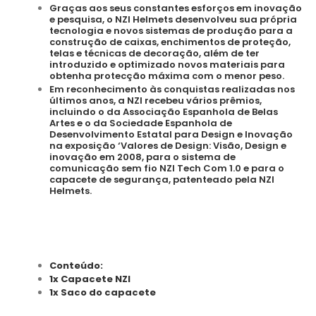
Graças aos seus constantes esforços em inovação
e pesquisa, o NZI Helmets desenvolveu sua própria
tecnologia e novos sistemas de produção para a
construção de caixas, enchimentos de proteção,
telas e técnicas de decoração, além de ter
introduzido e optimizado novos materiais para
obtenha protecção máxima com o menor peso.
Em reconhecimento às conquistas realizadas nos
últimos anos, a NZI recebeu vários prêmios,
incluindo o da Associação Espanhola de Belas
Artes e o da Sociedade Espanhola de
Desenvolvimento Estatal para Design e Inovação
na exposição ‘Valores de Design: Visão, Design e
inovação em 2008, para o sistema de
comunicação sem fio NZI Tech Com 1.0 e para o
capacete de segurança, patenteado pela NZI
Helmets.
Conteúdo:
1x Capacete NZI
1x Saco do capacete