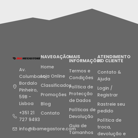
NAVEGAÇÃO
MAIS
ATENDIMENTO
INFORMAÇÕES
AO CLIENTE
Home
Av.
Termos e
Contato &
Loja Online
Columbano
Condições
Ajuda
Bordalo
Classificados
Política de
Login /
Pinheiro,
Protecção
Promoções
Registrar
59B -
de Dados
Lisboa
Blog
Rastreie seu
Políticas de
pedido
+351 21
Contato
Devolução
727 9493
Política de
Guia de
troca,
info@ibamegastore.com
Tamanhos
devolução e