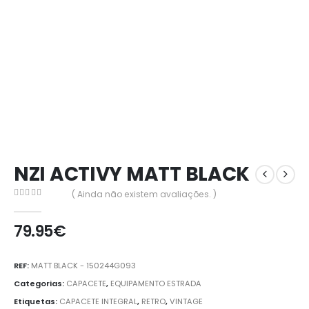
NZI ACTIVY MATT BLACK
( Ainda não existem avaliações. )
0
out of 5
79.95
€
REF:
MATT BLACK - 150244G093
Categorias:
CAPACETE
,
EQUIPAMENTO ESTRADA
Etiquetas:
CAPACETE INTEGRAL
,
RETRO
,
VINTAGE