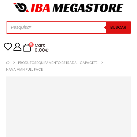
BUSCAR
0
Cart
0.00
€
PRODUTOS
EQUIPAMENTO ESTRADA
,
CAPACETE
NAVA VMN FULL FACE