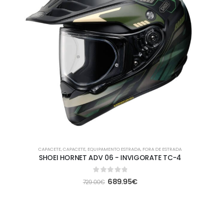
CAPACETE
,
CAPACETE
,
EQUIPAMENTO ESTRADA
,
FORA DE ESTRADA
SHOEI HORNET ADV 06 - INVIGORATE TC-4
0
out of 5
689.95
€
729.00
€