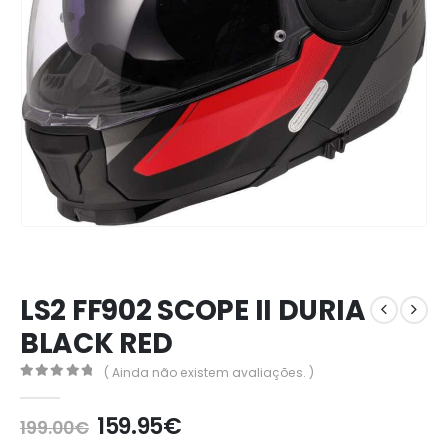
LS2 FF902 SCOPE II DURIA
BLACK RED
( Ainda não existem avaliações. )
0
out of 5
159.95
€
199.00
€