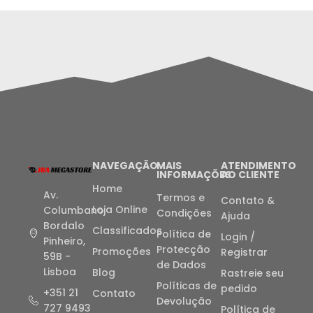
NAVEGAÇÃO
MAIS
ATENDIMENTO
INFORMAÇÕES
AO CLIENTE
Home
Av.
Termos e
Contato &
Loja Online
Columbano
Condições
Ajuda
Bordalo
Classificados
Política de
Login /
Pinheiro,
Protecção
Promoções
Registrar
59B -
de Dados
Lisboa
Blog
Rastreie seu
Políticas de
pedido
+351 21
Contato
Devolução
727 9493
Política de