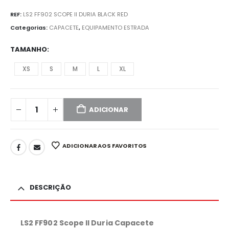
REF:
LS2 FF902 SCOPE II DURIA BLACK RED
Categorias:
CAPACETE
,
EQUIPAMENTO ESTRADA
TAMANHO
XS
S
M
L
XL
ADICIONAR
ADICIONAR AOS FAVORITOS
DESCRIÇÃO
LS2 FF902 Scope II Duria Capacete