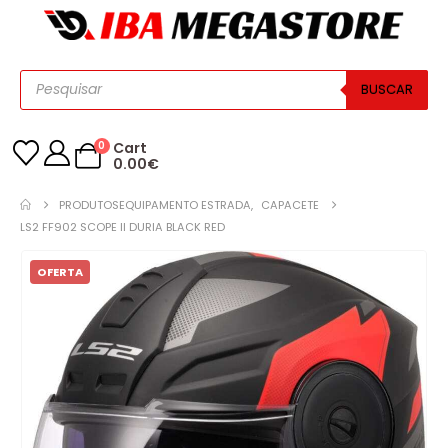
BUSCAR
0
Cart
0.00
€
PRODUTOS
EQUIPAMENTO ESTRADA
,
CAPACETE
LS2 FF902 SCOPE II DURIA BLACK RED
OFERTA