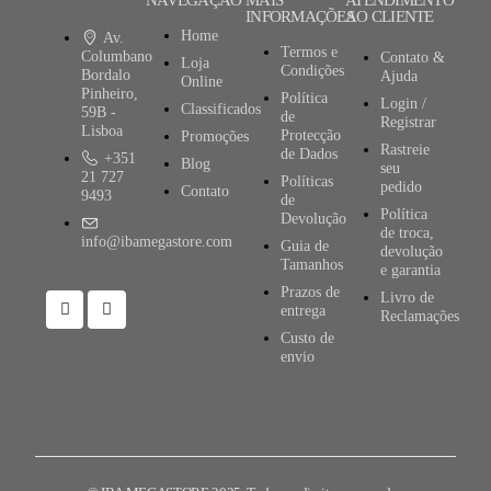
NAVEGAÇÃO
MAIS
ATENDIMENTO
INFORMAÇÕES
AO CLIENTE
Home
Av.
Termos e
Columbano
Contato &
Loja
Condições
Bordalo
Ajuda
Online
Pinheiro,
Política
Login /
Classificados
59B -
de
Registrar
Lisboa
Protecção
Promoções
Rastreie
de Dados
+351
Blog
seu
21 727
Políticas
pedido
Contato
9493
de
Política
Devolução
de troca,
info@ibamegastore.com
Guia de
devolução
Tamanhos
e garantia
Prazos de
Livro de
entrega
Reclamações
Custo de
envio