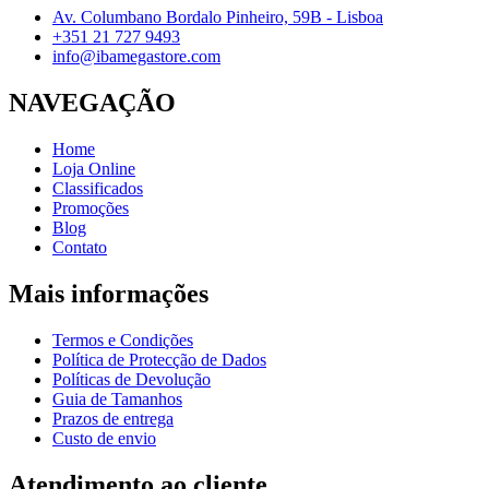
Av. Columbano Bordalo Pinheiro, 59B - Lisboa
+351 21 727 9493
info@ibamegastore.com
NAVEGAÇÃO
Home
Loja Online
Classificados
Promoções
Blog
Contato
Mais informações
Termos e Condições
Política de Protecção de Dados
Políticas de Devolução
Guia de Tamanhos
Prazos de entrega
Custo de envio
Atendimento ao cliente