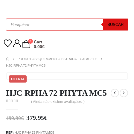
BUSCAR
0
Cart
0.00
€
PRODUTOS
EQUIPAMENTO ESTRADA
,
CAPACETE
HJC RPHA 72 PHYTA MC5
OFERTA
HJC RPHA 72 PHYTA MC5
( Ainda não existem avaliações. )
0
out of 5
379.95
€
499.90
€
REF:
HJC RPHA 72 PHYTA MC5