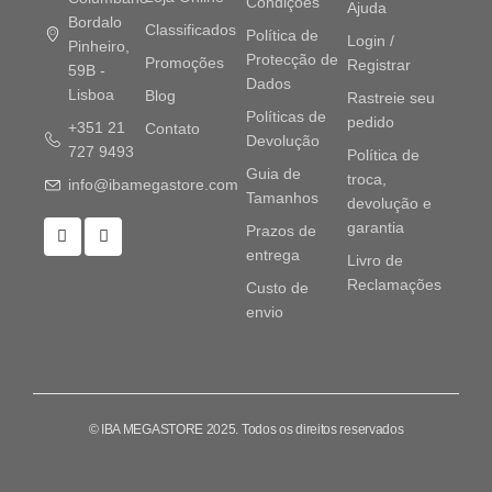
Condições
Ajuda
Bordalo
Classificados
Política de
Login /
Pinheiro,
Protecção de
Promoções
Registrar
59B -
Dados
Lisboa
Blog
Rastreie seu
Políticas de
pedido
+351 21
Contato
Devolução
727 9493
Política de
Guia de
troca,
info@ibamegastore.com
Tamanhos
devolução e
garantia
Prazos de
entrega
Livro de
Reclamações
Custo de
envio
© IBA MEGASTORE 2025. Todos os direitos reservados