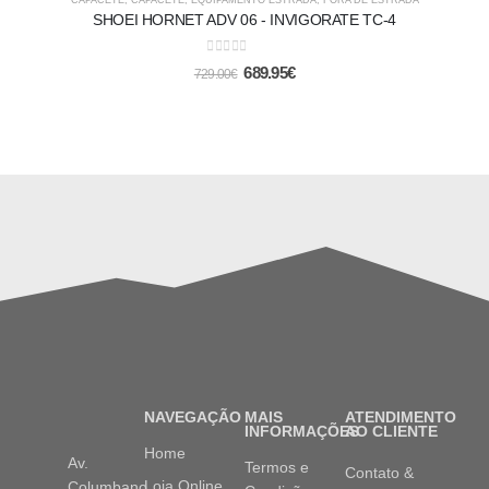
SHOEI HORNET ADV 06 - INVIGORATE TC-4
0
out of 5
689.95
€
729.00
€
NAVEGAÇÃO
MAIS
ATENDIMENTO
INFORMAÇÕES
AO CLIENTE
Home
Av.
Termos e
Contato &
Loja Online
Columbano