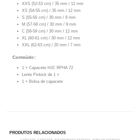
XXS (52-53 cm) / 35 mm / 12 mm
XS (54-55 cm) / 35 mm / 12 mm
S (55-56 cm) / 30 mm / 9 mm
M (57-58 cm) / 30 mm / 9 mm
C (58-59 cm) / 30 mm / 12 mm
XL (60-61 cm) / 30 mm / 12 mm
XXL (62-63 cm) / 20 mm / 7 mm
Conteúdo:
1 × Capacete HJC RPHA 72
Lente Pinlock de 1 ×
1 × Bolsa de capacete
PRODUTOS RELACIONADOS
-5%
CAPACETE
,
CAPACETE
,
EQUIPAMENTO ESTRADA
,
FORA DE ESTRADA