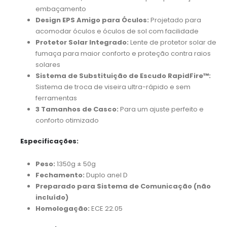
embaçamento
Design EPS Amigo para Óculos:
Projetado para
acomodar óculos e óculos de sol com facilidade
Protetor Solar Integrado:
Lente de protetor solar de
fumaça para maior conforto e proteção contra raios
solares
Sistema de Substituição de Escudo RapidFire™:
Sistema de troca de viseira ultra-rápido e sem
ferramentas
3 Tamanhos de Casco:
Para um ajuste perfeito e
conforto otimizado
Especificações:
Peso:
1350g ± 50g
Fechamento:
Duplo anel D
Preparado para Sistema de Comunicação (não
incluído)
Homologação:
ECE 22.05