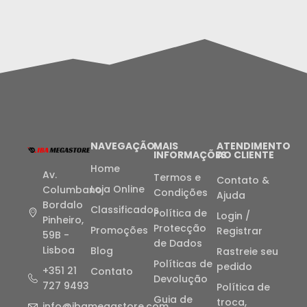
NAVEGAÇÃO
MAIS
ATENDIMENTO
INFORMAÇÕES
AO CLIENTE
Home
Av.
Termos e
Contato &
Loja Online
Columbano
Condições
Ajuda
Bordalo
Classificados
Política de
Login /
Pinheiro,
Protecção
Promoções
Registrar
59B -
de Dados
Lisboa
Blog
Rastreie seu
Políticas de
pedido
+351 21
Contato
Devolução
727 9493
Política de
Guia de
troca,
info@ibamegastore.com