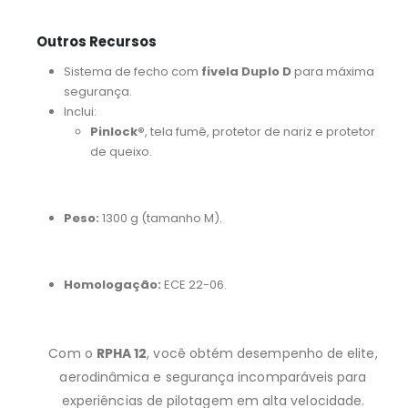
Outros Recursos
Sistema de fecho com
fivela Duplo D
para máxima
segurança.
Inclui:
Pinlock®
, tela fumê, protetor de nariz e protetor
de queixo.
Peso:
1300 g (tamanho M).
Homologação:
ECE 22-06.
Com o
RPHA 12
, você obtém desempenho de elite,
aerodinâmica e segurança incomparáveis para
experiências de pilotagem em alta velocidade.