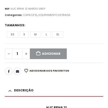
REF:
HJC RPHA 12 NARDO GREY
Categorias:
CAPACETE
,
EQUIPAMENTO ESTRADA
TAMANHOS
XS
S
M
L
XL
ADICIONAR
ADICIONAR AOS FAVORITOS
DESCRIÇÃO
HJC RPHA 12