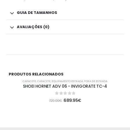
GUIA DE TAMANHOS
AVALIAÇÕES (0)
PRODUTOS RELACIONADOS
-5%
CAPACETE
,
CAPACETE
,
EQUIPAMENTO ESTRADA
,
FORA DE ESTRADA
SHOEI HORNET ADV 06 - INVIGORATE TC-4
0
out of 5
689.95
€
729.00
€