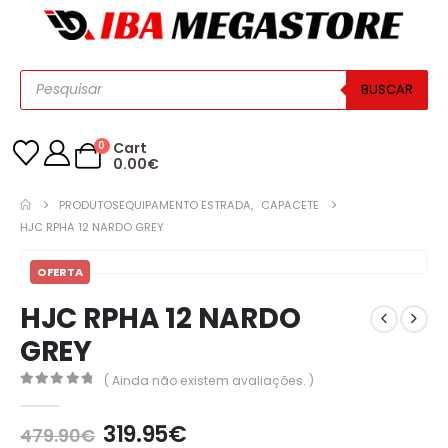
BUSCAR
0
Cart
0.00
€
PRODUTOS
EQUIPAMENTO ESTRADA
,
CAPACETE
HJC RPHA 12 NARDO GREY
OFERTA
HJC RPHA 12 NARDO
GREY
( Ainda não existem avaliações. )
0
out of 5
319.95
€
479.90
€