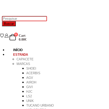
Buscar
0
Cart
0.00
€
INÍCIO
ESTRADA
CAPACETE
MARCAS
SHOEI
ACERBIS
AGV
AIROH
GIVI
HJC
LS2
UNIK
TUCANO URBANO