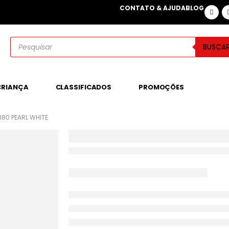
CONTATO & AJUDA
BLOG
BUSCA
CRIANÇA
CLASSIFICADOS
PROMOÇÕES
I80 PEARL WHITE