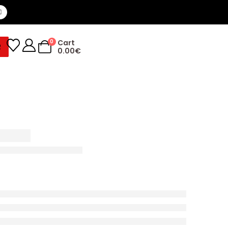
0
Cart
R
0.00
€