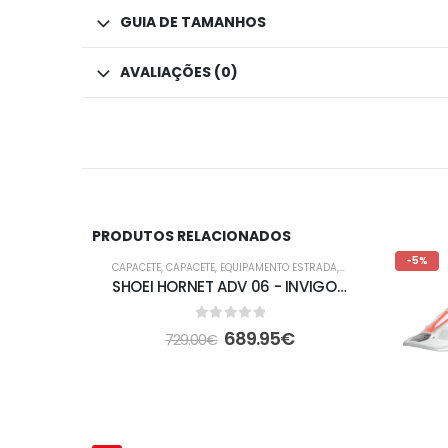
GUIA DE TAMANHOS
AVALIAÇÕES (0)
PRODUTOS RELACIONADOS
-5%
-5%
CAPACETE
,
CAPACETE
,
EQUIPAMENTO ESTRADA
,
FORA DE ESTRADA
SHOEI HORNET ADV 06 - INVIGORATE TC-4
0
out of 5
689.95
€
729.00
€