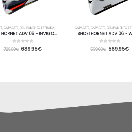
TE
,
CAPACETE
,
EQUIPAMENTO ESTRADA
,
FORA DE ESTRADA
CAPACETE
,
CAPACETE
,
EQUIPAMENTO E
SHOEI HORNET ADV 06 - INVIGORATE TC-10
SHOEI HORNET ADV 06 - W
0
out of 5
0
out of 5
689.95
€
569.95
€
729.00
€
599.00
€