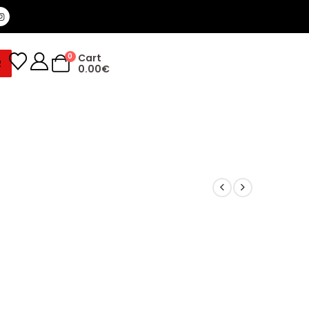
0
Cart
R
0.00
€