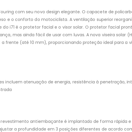
-Touring com seu novo design elegante. O capacete de polica
eso e o conforto do motociclista. A ventilação superior reorg
 do i71 é o protetor facial e o visor solar. O protetor facial 
nça, mas ainda fácil de usar com luvas. A nova viseira solar 
a a frente (até 10 mm), proporcionando proteção ideal para a v
 incluem atenuação de energia, resistência à penetração, integ
strada
om revestimento antiembaçante é implantado de forma rápida e
ajustar a profundidade em 3 posições diferentes de acordo co