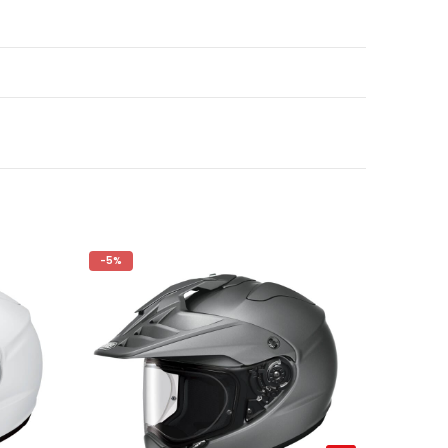
-5%
-5%