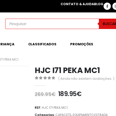
CONTATO & AJUDA
BLOG
BUSCA
CRIANÇA
CLASSIFICADOS
PROMOÇÕES
I71 PEKA MC1
HJC I71 PEKA MC1
( Ainda não existem avaliações. )
0
out of 5
189.95
€
269.95
€
REF:
HJC I71 PEKA MC1
Categorias:
CAPACETE
,
EQUIPAMENTO ESTRADA