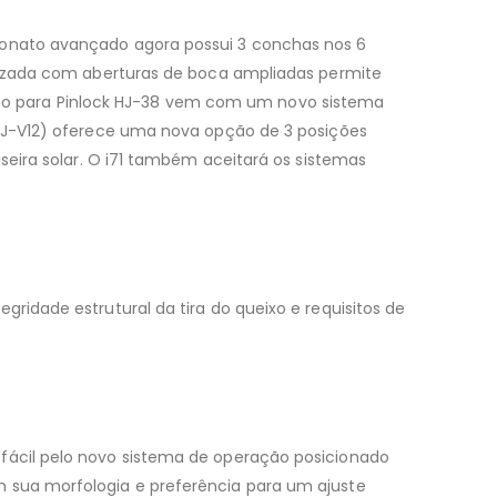
rbonato avançado agora possui 3 conchas nos 6
anizada com aberturas de boca ampliadas permite
pronto para Pinlock HJ-38 vem com um novo sistema
(HJ-V12) oferece uma nova opção de 3 posições
iseira solar. O i71 também aceitará os sistemas
ridade estrutural da tira do queixo e requisitos de
 fácil pelo novo sistema de operação posicionado
m sua morfologia e preferência para um ajuste