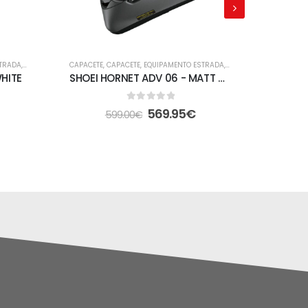
STRADA
,
FORA DE ESTRADA
CAPACETE
,
CAPACETE
,
EQUIPAMENTO ESTRADA
,
FORA DE ESTRADA
CAPACETE
HITE
SHOEI HORNET ADV 06 - MATT DEEP GREY
0
out of 5
569.95
€
599.00
€