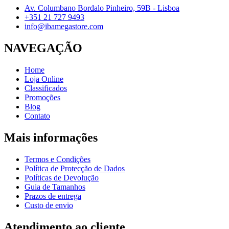
Av. Columbano Bordalo Pinheiro, 59B - Lisboa
+351 21 727 9493
info@ibamegastore.com
NAVEGAÇÃO
Home
Loja Online
Classificados
Promoções
Blog
Contato
Mais informações
Termos e Condições
Política de Protecção de Dados
Políticas de Devolução
Guia de Tamanhos
Prazos de entrega
Custo de envio
Atendimento ao cliente