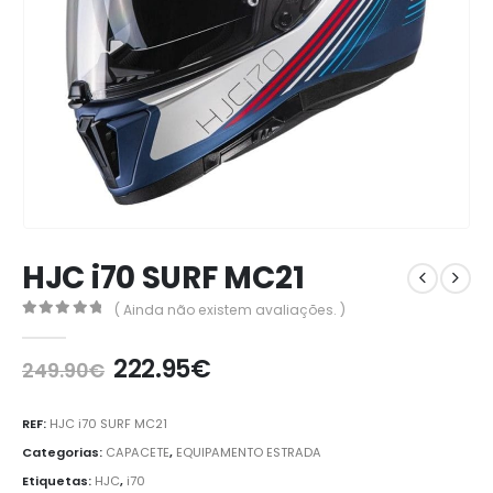
HJC i70 SURF MC21
( Ainda não existem avaliações. )
0
out of 5
222.95
€
249.90
€
REF:
HJC i70 SURF MC21
Categorias:
CAPACETE
,
EQUIPAMENTO ESTRADA
Etiquetas:
HJC
,
i70