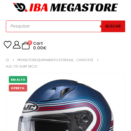
BUSCAR
0
Cart
0.00
€
PRODUTOS
EQUIPAMENTO ESTRADA
,
CAPACETE
HJC I70 SURF MC21
EM ALTA
OFERTA