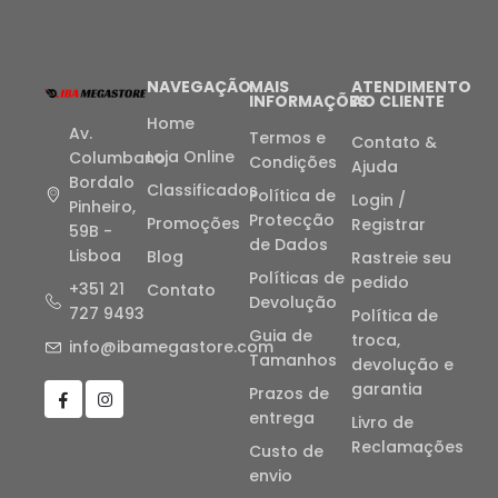
NAVEGAÇÃO
MAIS
ATENDIMENTO
INFORMAÇÕES
AO CLIENTE
Home
Av.
Termos e
Contato &
Loja Online
Columbano
Condições
Ajuda
Bordalo
Classificados
Política de
Login /
Pinheiro,
Protecção
Promoções
Registrar
59B -
de Dados
Lisboa
Blog
Rastreie seu
Políticas de
pedido
+351 21
Contato
Devolução
727 9493
Política de
Guia de
troca,
info@ibamegastore.com
Tamanhos
devolução e
garantia
Prazos de
entrega
Livro de
Reclamações
Custo de
envio