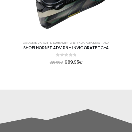
CAPACETE
,
CAPACETE
,
EQUIPAMENTO ESTRADA
,
FORA DE ESTRADA
SHOEI HORNET ADV 06 - INVIGORATE TC-4
0
out of 5
689.95
€
729.00
€