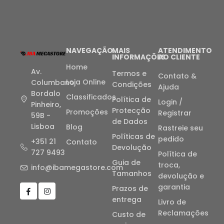
NAVEGAÇÃO
MAIS
ATENDIMENTO
INFORMAÇÕES
AO CLIENTE
Home
Av.
Termos e
Contato &
Loja Online
Columbano
Condições
Ajuda
Bordalo
Classificados
Política de
Login /
Pinheiro,
Protecção
Promoções
Registrar
59B -
de Dados
Lisboa
Blog
Rastreie seu
Políticas de
pedido
+351 21
Contato
Devolução
727 9493
Política de
Guia de
troca,
info@ibamegastore.com
Tamanhos
devolução e
garantia
Prazos de
entrega
Livro de
Reclamações
Custo de