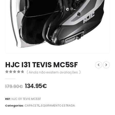
HJC I31 TEVIS MC5SF
( Ainda não existem avaliações. )
0
out of 5
134.95
€
179.90
€
REF:
HJC I31 TEVIS MC5SF
Categorias:
CAPACETE
,
EQUIPAMENTO ESTRADA