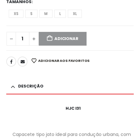
TAMANHOS
XS
S
M
L
XL
ADICIONAR
ADICIONAR AOS FAVORITOS
DESCRIÇÃO
HJC I31
Capacete tipo jato ideal para condução urbana, com