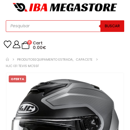
BUSCAR
0
Cart
0.00
€
PRODUTOS
EQUIPAMENTO ESTRADA
,
CAPACETE
HJC I31 TEVIS MC5SF
OFERTA