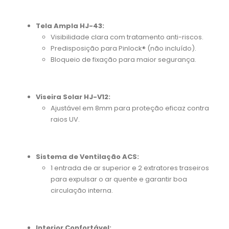
Tela Ampla HJ-43:
Visibilidade clara com tratamento anti-riscos.
Predisposição para Pinlock® (não incluído).
Bloqueio de fixação para maior segurança.
Viseira Solar HJ-V12:
Ajustável em 8mm para proteção eficaz contra
raios UV.
Sistema de Ventilação ACS:
1 entrada de ar superior e 2 extratores traseiros
para expulsar o ar quente e garantir boa
circulação interna.
Interior Confortável: