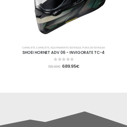
CAPACETE
,
CAPACETE
,
EQUIPAMENTO ESTRADA
,
FORA DE ESTRADA
SHOEI HORNET ADV 06 - INVIGORATE TC-4
0
out of 5
689.95
€
729.00
€