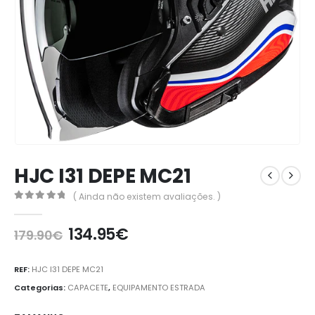
HJC I31 DEPE MC21
( Ainda não existem avaliações. )
0
out of 5
134.95
€
179.90
€
REF:
HJC I31 DEPE MC21
Categorias:
CAPACETE
,
EQUIPAMENTO ESTRADA