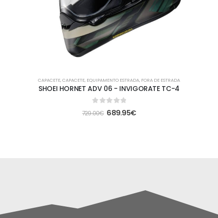
CAPACETE
,
CAPACETE
,
EQUIPAMENTO ESTRADA
,
FORA DE ESTRADA
SHOEI HORNET ADV 06 - INVIGORATE TC-4
0
out of 5
689.95
€
729.00
€