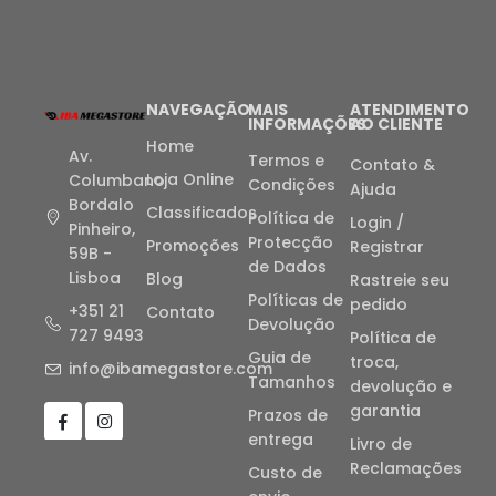
NAVEGAÇÃO
MAIS
ATENDIMENTO
INFORMAÇÕES
AO CLIENTE
Home
Av.
Termos e
Contato &
Loja Online
Columbano
Condições
Ajuda
Bordalo
Classificados
Política de
Login /
Pinheiro,
Protecção
Promoções
Registrar
59B -
de Dados
Lisboa
Blog
Rastreie seu
Políticas de
pedido
+351 21
Contato
Devolução
727 9493
Política de
Guia de
troca,
info@ibamegastore.com
Tamanhos
devolução e
garantia
Prazos de
entrega
Livro de
Reclamações
Custo de