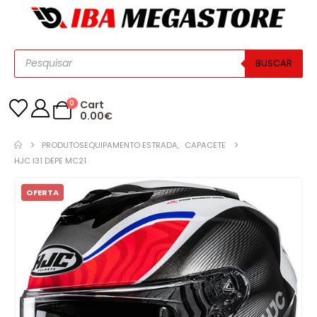
BUSCAR
0
Cart
0.00
€
PRODUTOS
EQUIPAMENTO ESTRADA
,
CAPACETE
HJC I31 DEPE MC21
OFERTA