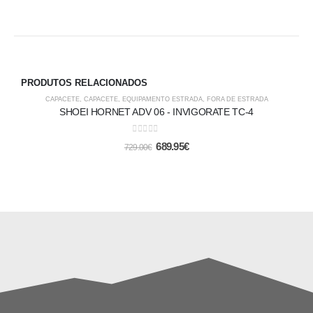
PRODUTOS RELACIONADOS
-5%
CAPACETE
,
CAPACETE
,
EQUIPAMENTO ESTRADA
,
FORA DE ESTRADA
SHOEI HORNET ADV 06 - INVIGORATE TC-4
0
out of 5
689.95
€
729.00
€