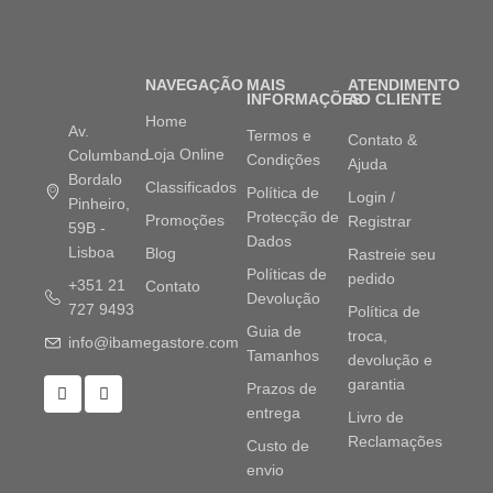
NAVEGAÇÃO
MAIS
ATENDIMENTO
INFORMAÇÕES
AO CLIENTE
Home
Av.
Termos e
Contato &
Loja Online
Columbano
Condições
Ajuda
Bordalo
Classificados
Política de
Login /
Pinheiro,
Protecção de
Promoções
Registrar
59B -
Dados
Lisboa
Blog
Rastreie seu
Políticas de
pedido
+351 21
Contato
Devolução
727 9493
Política de
Guia de
troca,
info@ibamegastore.com
Tamanhos
devolução e
garantia
Prazos de
entrega
Livro de
Reclamações
Custo de
envio