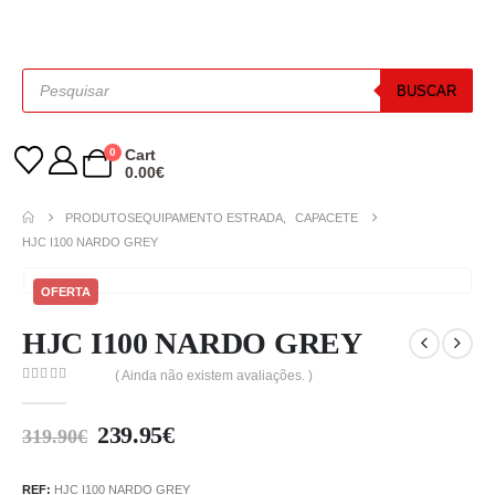
BUSCAR
0
Cart
0.00
€
PRODUTOS
EQUIPAMENTO ESTRADA
,
CAPACETE
HJC I100 NARDO GREY
OFERTA
HJC I100 NARDO GREY
( Ainda não existem avaliações. )
0
out of 5
239.95
€
319.90
€
REF:
HJC I100 NARDO GREY