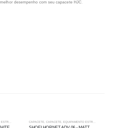
 o melhor desempenho com seu capacete HJC.
-5%
-5%
STRADA
,
FORA DE ESTRADA
CAPACETE
,
CAPACETE
,
EQUIPAMENTO ESTRADA
,
FORA DE ESTRADA
CAPACET
WHITE
SHOEI HORNET ADV 06 - MATT DEEP GREY