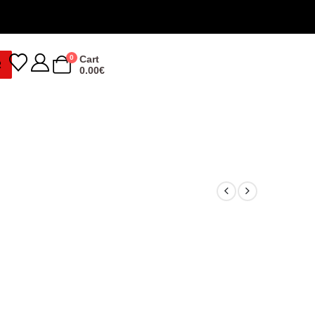
0
Cart
R
0.00
€