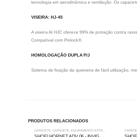
tecnologia em aerodinâmica e ventilação. Os capace
VISEIRA: HJ-45
A viseira AI HJC oferece 99% de proteção contra raio
Compatível com Pinlock®.
HOMOLOGAÇÃO DUPLA P/J
Sistema de fixação da queixeira de fácil utilização, 
PRODUTOS RELACIONADOS
-5%
-5%
CAPACETE
,
CAPACETE
,
EQUIPAMENTO ESTRADA
,
FORA DE ESTRA
CAPACE
SHOEI HORNET ADV 06 - INVIGORATE TC-4