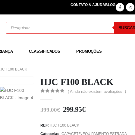
CONTATO & AJUDA
BLOG
BUSCA
RIANÇA
CLASSIFICADOS
PROMOÇÕES
JC F100 BLACK
HJC F100 BLACK
( Ainda não existem avaliações. )
0
out of 5
299.95
€
399.00
€
REF:
HJC F100 BLACK
Categorias:
CAPACETE
,
EQUIPAMENTO ESTRADA