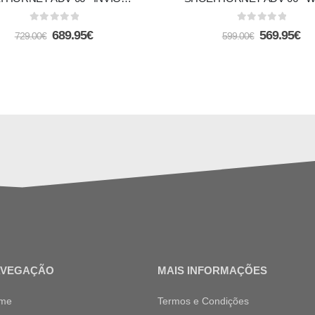
0
out of 5
0
out of 5
689.95
€
569.95
€
729.00
€
599.00
€
AVEGAÇÃO
MAIS INFORMAÇÕES
me
Termos e Condições