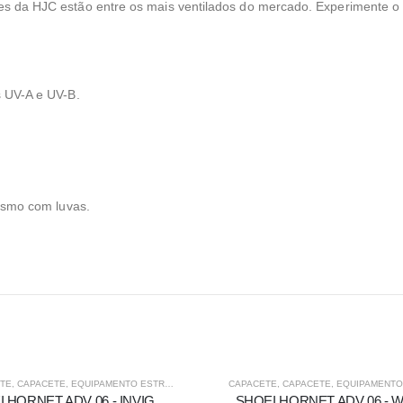
tes da HJC estão entre os mais ventilados do mercado. Experimente
s UV-A e UV-B.
mesmo com luvas.
-5%
DA
TE
,
CAPACETE
,
EQUIPAMENTO ESTRADA
,
FORA DE ESTRADA
CAPACETE
,
CAPACETE
,
EQUIPAMENTO E
SHOEI HORNET ADV 06 - INVIGORATE TC-10
SHOEI HORNET ADV 06 - 