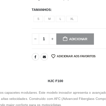
TAMANHOS
S
M
L
XL
ADICIONAR
ADICIONAR AOS FAVORITOS
HJC F100
nos capacetes modulares. Este modelo inovador apresenta o avançad
ltas velocidades. Construído com AFC (Advanced Fiberglass Composi
ndo maior conforto para os motociclistas.