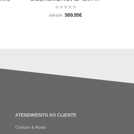
0
out of 5
569.95
€
599.00
€
ATENDIMENTO AO CLIENTE
Contato & Ajuda