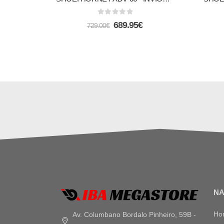
0
out of 5
689.95
€
729.00
€
N
Ho
Av. Columbano Bordalo Pinheiro, 59B -