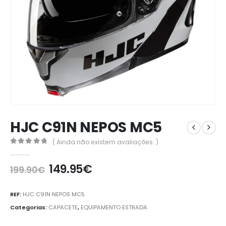
HJC C91N NEPOS MC5
( Ainda não existem avaliações. )
0
out of 5
149.95
€
199.90
€
REF:
HJC C91N NEPOS MC5
Categorias:
CAPACETE
,
EQUIPAMENTO ESTRADA