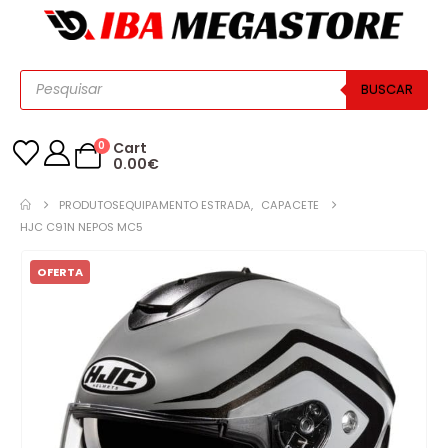
BUSCAR
0
Cart
0.00
€
PRODUTOS
EQUIPAMENTO ESTRADA
,
CAPACETE
HJC C91N NEPOS MC5
OFERTA