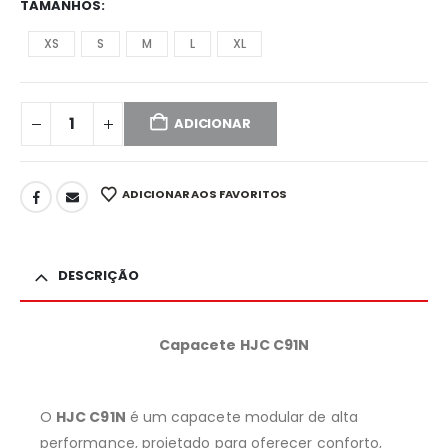
TAMANHOS
XS
S
M
L
XL
ADICIONAR
ADICIONAR AOS FAVORITOS
DESCRIÇÃO
Capacete HJC C91N
O
HJC C91N
é um capacete modular de alta
performance, projetado para oferecer conforto,