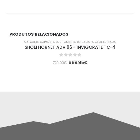
PRODUTOS RELACIONADOS
-5%
CAPACETE
,
CAPACETE
,
EQUIPAMENTO ESTRADA
,
FORA DE ESTRADA
SHOEI HORNET ADV 06 - INVIGORATE TC-4
0
out of 5
689.95
€
729.00
€