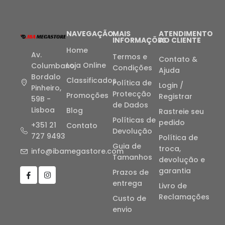
NAVEGAÇÃO
MAIS
ATENDIMENTO
INFORMAÇÕES
AO CLIENTE
Home
Av.
Termos e
Contato &
Loja Online
Columbano
Condições
Ajuda
Bordalo
Classificados
Política de
Login /
Pinheiro,
Protecção
Promoções
Registrar
59B -
de Dados
Lisboa
Blog
Rastreie seu
Políticas de
pedido
+351 21
Contato
Devolução
727 9493
Política de
Guia de
troca,
info@ibamegastore.com
Tamanhos
devolução e
garantia
Prazos de
entrega
Livro de
Reclamações
Custo de
envio