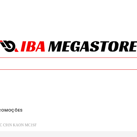
ROMOÇÕES
C C91N KAON MC1SF