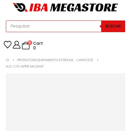
BUSCAR
0
Cart
0
PRODUTOS
EQUIPAMENTO ESTRADA
,
CAPACETE
HJC C10 HIPER MC3HSF