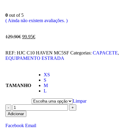
0
out of 5
( Ainda não existem avaliações. )
129.90
€
99.95
€
REF:
HJC C10 HAVEN MC5SF
Categorias:
CAPACETE
,
EQUIPAMENTO ESTRADA
XS
S
TAMANHO
M
L
Limpar
-
+
Adicionar
Facebook
Email