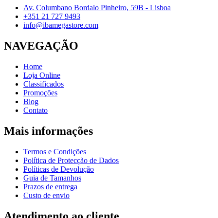
Av. Columbano Bordalo Pinheiro, 59B - Lisboa
+351 21 727 9493
info@ibamegastore.com
NAVEGAÇÃO
Home
Loja Online
Classificados
Promoções
Blog
Contato
Mais informações
Termos e Condições
Política de Protecção de Dados
Políticas de Devolução
Guia de Tamanhos
Prazos de entrega
Custo de envio
Atendimento ao cliente