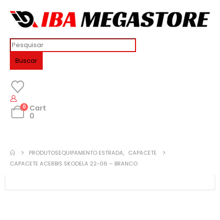
Buscar
0
Cart
0
PRODUTOS
EQUIPAMENTO ESTRADA
,
CAPACETE
CAPACETE ACERBIS SKODELA 22-06 – BRANCO