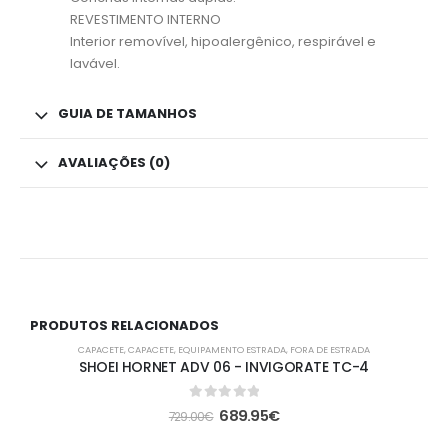
REVESTIMENTO INTERNO
Interior removível, hipoalergênico, respirável e
lavável.
GUIA DE TAMANHOS
AVALIAÇÕES (0)
PRODUTOS RELACIONADOS
-5%
CAPACETE
,
CAPACETE
,
EQUIPAMENTO ESTRADA
,
FORA DE ESTRADA
SHOEI HORNET ADV 06 - INVIGORATE TC-4
0
out of 5
689.95
€
729.00
€