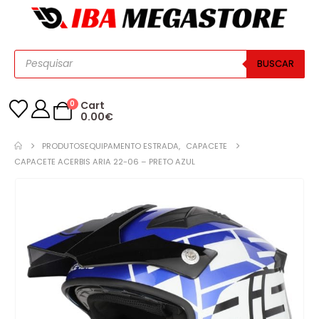
BUSCAR
0
Cart
0.00
€
PRODUTOS
EQUIPAMENTO ESTRADA
,
CAPACETE
CAPACETE ACERBIS ARIA 22-06 – PRETO AZUL