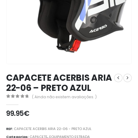
CAPACETE ACERBIS ARIA
22-06 – PRETO AZUL
( Ainda não existem avaliações. )
0
out of 5
99.95
€
REF:
CAPACETE ACERBIS ARIA 22-06 - PRETO AZUL
Categorias:
CAPACETE
,
EQUIPAMENTO ESTRADA