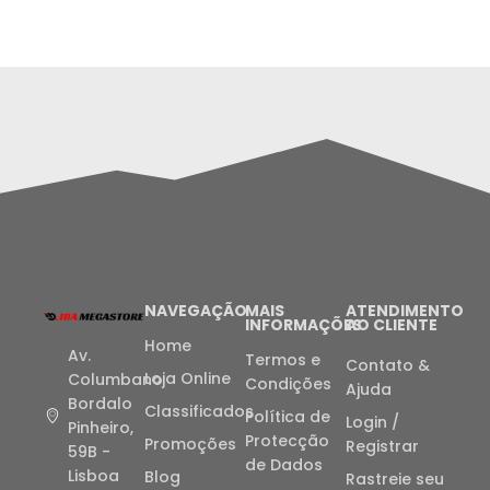
NAVEGAÇÃO
MAIS
ATENDIMENTO
INFORMAÇÕES
AO CLIENTE
Home
Av.
Termos e
Contato &
Loja Online
Columbano
Condições
Ajuda
Bordalo
Classificados
Política de
Login /
Pinheiro,
Protecção
Promoções
Registrar
59B -
de Dados
Lisboa
Blog
Rastreie seu