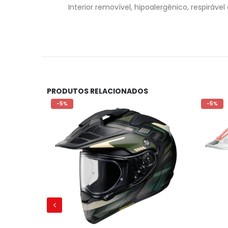
Interior removível, hipoalergênico, respirável 
PRODUTOS RELACIONADOS
-5%
-5%
RES
ACERBIS - KNEE GUARD IMPACT PRO - BLACK