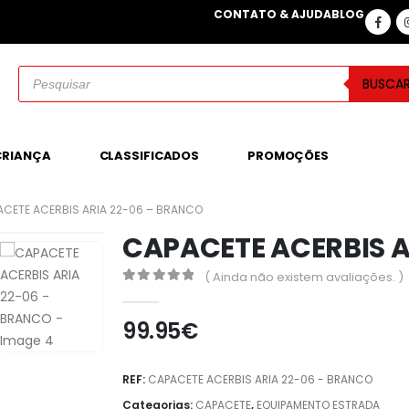
CONTATO & AJUDA
BLOG
BUSCA
CRIANÇA
CLASSIFICADOS
PROMOÇÕES
CETE ACERBIS ARIA 22-06 – BRANCO
CAPACETE ACERBIS A
( Ainda não existem avaliações. )
0
out of 5
99.95
€
REF:
CAPACETE ACERBIS ARIA 22-06 - BRANCO
Categorias:
CAPACETE
,
EQUIPAMENTO ESTRADA