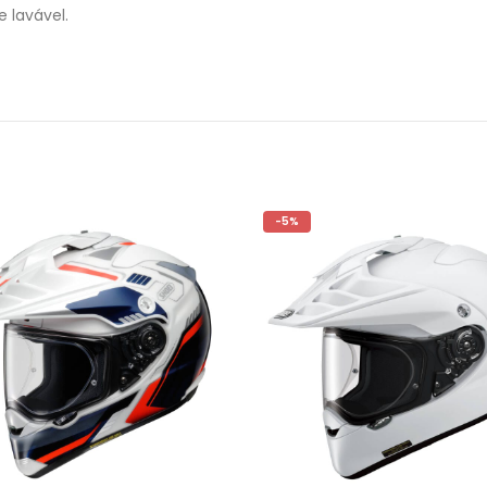
e lavável.
-5%