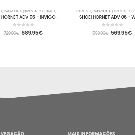
TE
,
CAPACETE
,
EQUIPAMENTO ESTRADA
,
FORA DE ESTRADA
CAPACETE
,
CAPACETE
,
EQUIPAMENTO E
SHOEI HORNET ADV 06 - INVIGORATE TC-10
SHOEI HORNET ADV 06 - W
0
out of 5
0
out of 5
689.95
€
569.95
€
729.00
€
599.00
€
AVEGAÇÃO
MAIS INFORMAÇÕES