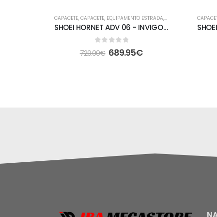
CAPACETE
,
CAPACETE
,
EQUIPAMENTO ESTRADA
,
FORA DE ESTRADA
CAPACE
SHOEI HORNET ADV 06 - INVIGORATE TC-4
0
out of 5
689.95
€
729.00
€
N