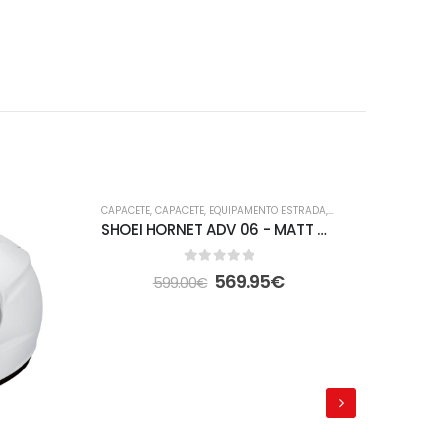
-5%
-5%
CAPACETE
,
CAPACETE
,
EQUIPAMENTO ESTRADA
,
FORA DE ESTRADA
CAPACETE
SHOEI HORNET ADV 06 - MATT DEEP GREY
0
out of 5
569.95
€
599.00
€