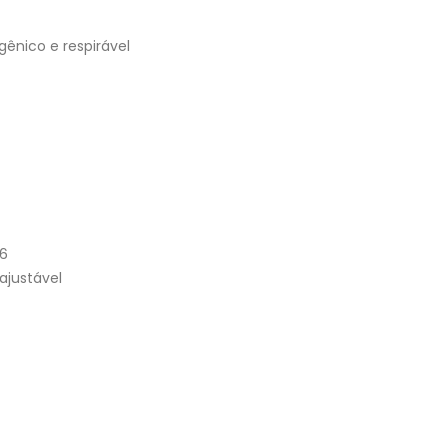
rgênico e respirável
6
ajustável