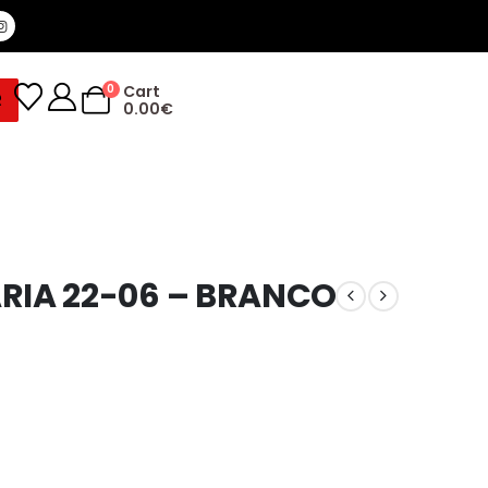
0
Cart
R
0.00
€
RIA 22-06 – BRANCO