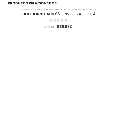
PRODUTOS RELACIONADOS
-5%
CAPACETE
,
CAPACETE
,
EQUIPAMENTO ESTRADA
,
FORA DE ESTRADA
SHOEI HORNET ADV 06 - INVIGORATE TC-4
0
out of 5
689.95
€
729.00
€