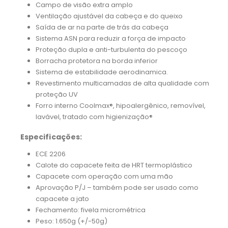
Campo de visão extra amplo
Ventilação ajustável da cabeça e do queixo
Saída de ar na parte de trás da cabeça
Sistema ASN para reduzir a força de impacto
Proteção dupla e anti-turbulenta do pescoço
Borracha protetora na borda inferior
Sistema de estabilidade aerodinamica.
Revestimento multicamadas de alta qualidade com
proteção UV
Forro interno Coolmax®, hipoalergênico, removível,
lavável, tratado com higienização®
Especificações:
ECE 2206
Calote do capacete feita de HRT termoplástico
Capacete com operação com uma mão
Aprovação P/J – também pode ser usado como
capacete a jato
Fechamento: fivela micrométrica
Peso: 1.650g (+/-50g)