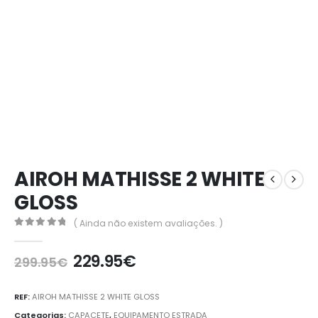
AIROH MATHISSE 2 WHITE
GLOSS
( Ainda não existem avaliações. )
0
out of 5
229.95
€
299.95
€
REF:
AIROH MATHISSE 2 WHITE GLOSS
Categorias:
CAPACETE
,
EQUIPAMENTO ESTRADA