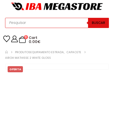
BUSCAR
0
Cart
0.00
€
PRODUTOS
EQUIPAMENTO ESTRADA
,
CAPACETE
AIROH MATHISSE 2 WHITE GLOSS
OFERTA