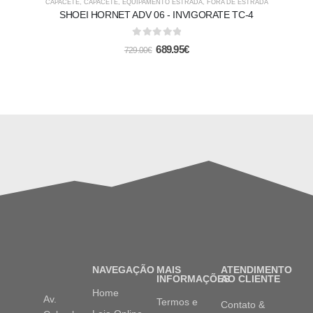
-5%
CAPACETE
,
CAPACETE
,
EQUIPAMENTO ESTRADA
,
FORA DE ESTRADA
SHOEI HORNET ADV 06 - INVIGORATE TC-4
0
out of 5
689.95
€
729.00
€
NAVEGAÇÃO
MAIS
ATENDIMENTO
INFORMAÇÕES
AO CLIENTE
Home
Av.
Termos e
Contato &