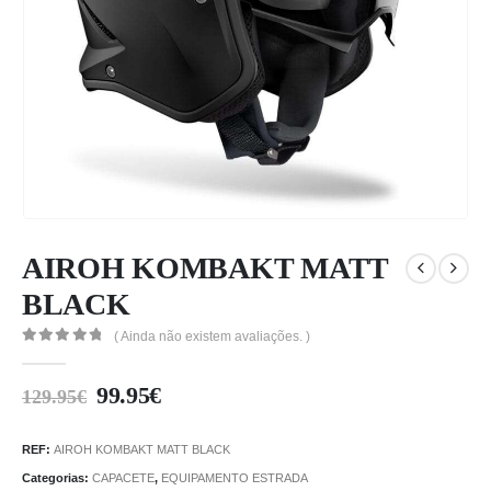
AIROH KOMBAKT MATT
BLACK
( Ainda não existem avaliações. )
0
out of 5
99.95
€
129.95
€
REF:
AIROH KOMBAKT MATT BLACK
Categorias:
CAPACETE
,
EQUIPAMENTO ESTRADA