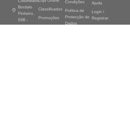
Loja Online
Columbano
Condições
Ajuda
Bordalo
Classificados
Política de
Login /
Pinheiro,
Protecção de
Promoções
Registrar
59B -
Dados
Lisboa
Blog
Rastreie seu
Políticas de
pedido
+351 21
Contato
Devolução
727 9493
Política de
Guia de
troca,
info@ibamegastore.com
Tamanhos
devolução e
garantia
Prazos de
entrega
Livro de
Reclamações
Custo de
envio
© IBA MEGASTORE 2025. Todos os direitos reservados