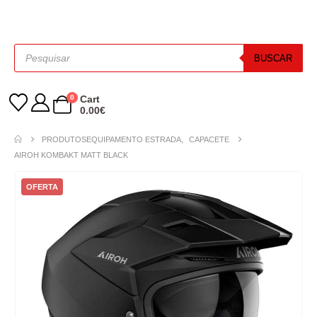
BUSCAR
0
Cart
0.00
€
PRODUTOS
EQUIPAMENTO ESTRADA
,
CAPACETE
AIROH KOMBAKT MATT BLACK
OFERTA