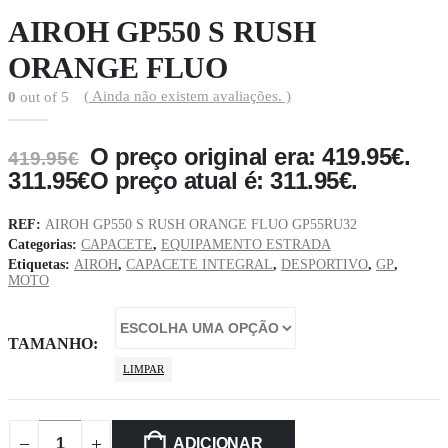
AIROH GP550 S RUSH
ORANGE FLUO
( Ainda não existem avaliações. )
0
out of 5
O preço original era: 419.95€.
419.95
€
311.95
€
O preço atual é: 311.95€.
REF:
AIROH GP550 S RUSH ORANGE FLUO GP55RU32
Categorias:
CAPACETE
,
EQUIPAMENTO ESTRADA
Etiquetas:
AIROH
,
CAPACETE INTEGRAL
,
DESPORTIVO
,
GP
,
MOTO
TAMANHO
LIMPAR
ADICIONAR