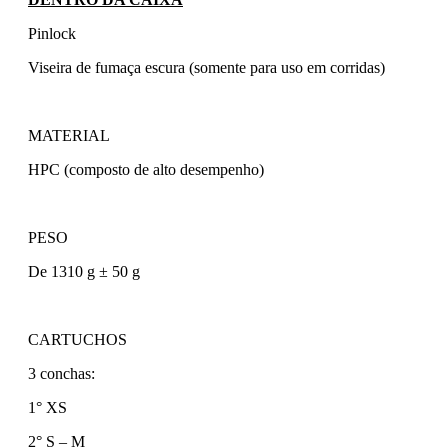
Pinlock
Viseira de fumaça escura (somente para uso em corridas)
MATERIAL
HPC (composto de alto desempenho)
PESO
De 1310 g ± 50 g
CARTUCHOS
3 conchas:
1° XS
2° S – M