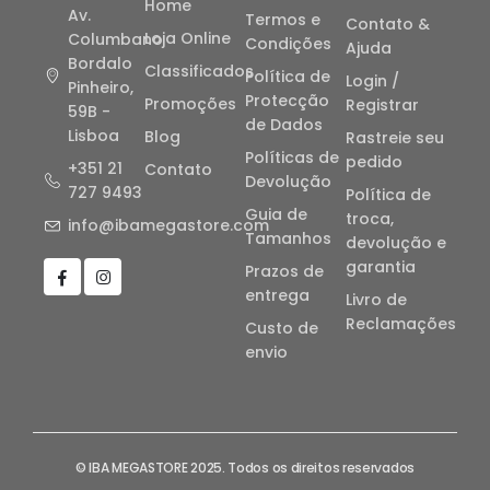
Home
Av.
Termos e
Contato &
Loja Online
Columbano
Condições
Ajuda
Bordalo
Classificados
Política de
Login /
Pinheiro,
Protecção
Promoções
Registrar
59B -
de Dados
Lisboa
Blog
Rastreie seu
Políticas de
pedido
+351 21
Contato
Devolução
727 9493
Política de
Guia de
troca,
info@ibamegastore.com
Tamanhos
devolução e
garantia
Prazos de
entrega
Livro de
Reclamações
Custo de
envio
© IBA MEGASTORE 2025. Todos os direitos reservados