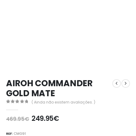
AIROH COMMANDER
GOLD MATE
( Ainda não existem avaliações. )
0
out of 5
249.95
€
469.95
€
REF:
CMG91