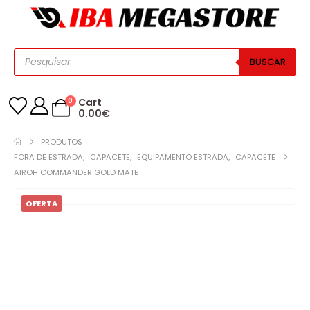
BUSCAR
0
Cart
0.00
€
PRODUTOS
FORA DE ESTRADA
,
CAPACETE
,
EQUIPAMENTO ESTRADA
,
CAPACETE
AIROH COMMANDER GOLD MATE
OFERTA