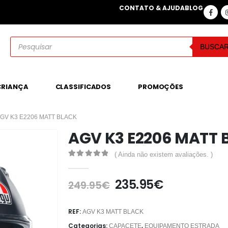
CONTATO & AJUDA
BLOG
BUSCA
CRIANÇA
CLASSIFICADOS
PROMOÇÕES
GV K3 E2206 MATT BLACK
AGV K3 E2206 MATT 
( Ainda não existem avaliações. )
0
out of 5
235.95
€
249.95
€
REF:
AGV K3 MATT BLACK
Categorias:
,
CAPACETE
EQUIPAMENTO ESTRADA