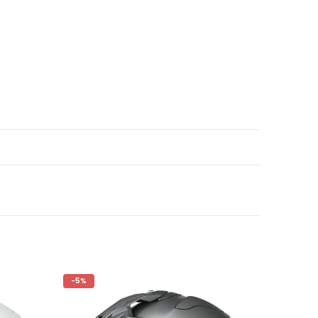
-5%
-5%