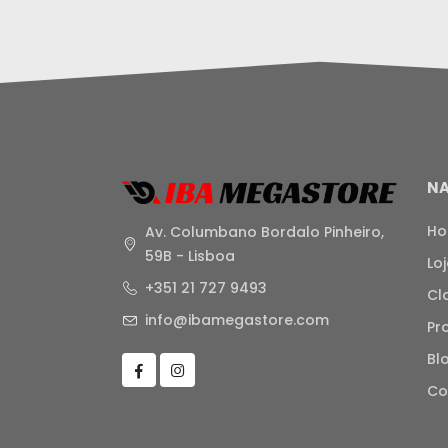
N
H
Av. Columbano Bordalo Pinheiro,
59B - Lisboa
Lo
+351 21 727 9493
Cl
info@ibamegastore.com
Pr
Bl
Co