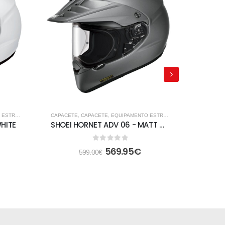
STRADA
,
FORA DE ESTRADA
CAPACETE
,
CAPACETE
,
EQUIPAMENTO ESTRADA
,
FORA DE ESTRADA
CAPACET
HITE
SHOEI HORNET ADV 06 - MATT DEEP GREY
0
out of 5
569.95
€
599.00
€