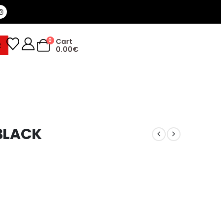
0
Cart
R
0.00
€
BLACK