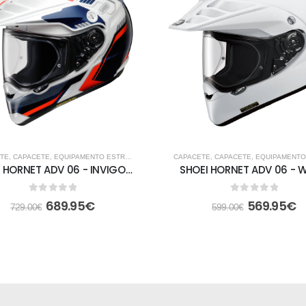
DA
TE
,
CAPACETE
,
EQUIPAMENTO ESTRADA
,
FORA DE ESTRADA
CAPACETE
,
CAPACETE
,
EQUIPAMENTO E
SHOEI HORNET ADV 06 - INVIGORATE TC-10
SHOEI HORNET ADV 06 - W
0
out of 5
0
out of 5
689.95
€
569.95
€
729.00
€
599.00
€