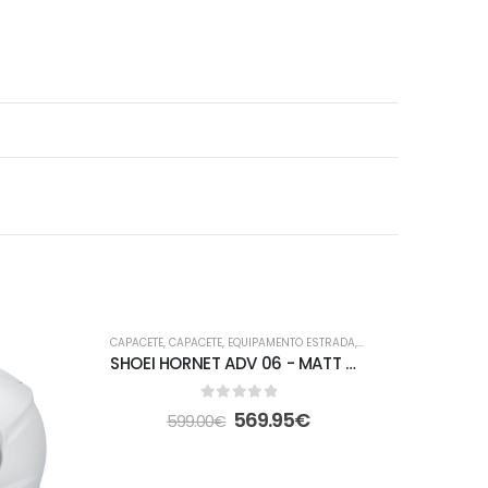
-5%
-5%
CAPACETE
,
CAPACETE
,
EQUIPAMENTO ESTRADA
,
FORA DE ESTRADA
SHOEI HORNET ADV 06 - MATT DEEP GREY
0
out of 5
569.95
€
599.00
€