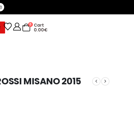
0
Cart
R
0.00
€
ROSSI MISANO 2015