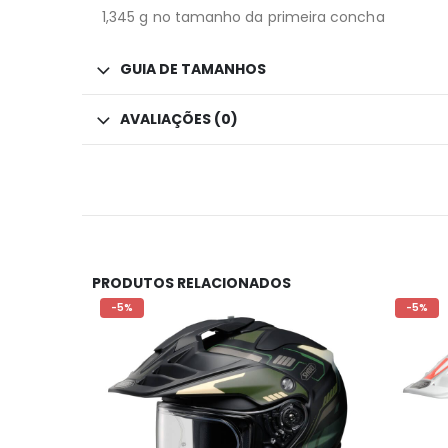
1,345 g no tamanho da primeira concha
GUIA DE TAMANHOS
AVALIAÇÕES (0)
PRODUTOS RELACIONADOS
-5%
-5%
RES
ACERBIS - KNEE GUARD IMPACT PRO - BLACK