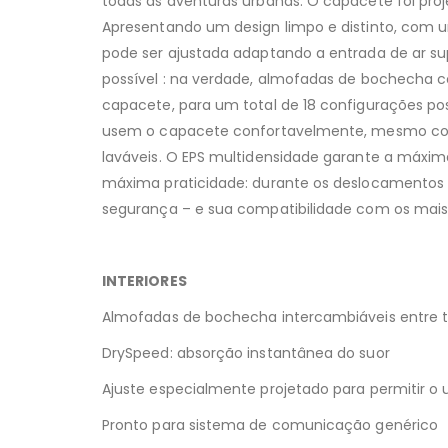
todas as aventuras urbanas. O capacete foi proje
Apresentando um design limpo e distinto, com um
pode ser ajustada adaptando a entrada de ar supe
possível : na verdade, almofadas de bochecha co
capacete, para um total de 18 configurações pos
usem o capacete confortavelmente, mesmo com ó
laváveis. O EPS multidensidade garante a máxi
máxima praticidade: durante os deslocamentos 
segurança – e sua compatibilidade com os mais 
INTERIORES
Almofadas de bochecha intercambiáveis ​​entre
DrySpeed: absorção instantânea do suor
Ajuste especialmente projetado para permitir o 
Pronto para sistema de comunicação genérico