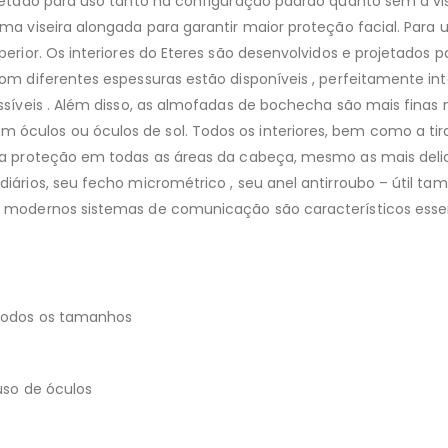
tado para uso tanto na configuração padrão quanto sem a viseir
a viseira alongada para garantir maior proteção facial. Para 
rior. Os interiores do Eteres são desenvolvidos e projetados p
m diferentes espessuras estão disponíveis , perfeitamente int
síveis . Além disso, as almofadas de bochecha são mais finas 
culos ou óculos de sol. Todos os interiores, bem como a tir
ma proteção em todas as áreas da cabeça, mesmo as mais deli
diários, seu fecho micrométrico , seu anel antirroubo – útil
modernos sistemas de comunicação são característicos essenc
 todos os tamanhos
uso de óculos