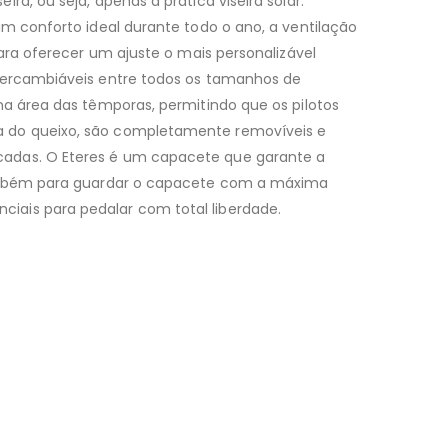
a, ou seja, apenas a prática viseira solar.
um conforto ideal durante todo o ano, a ventilação
ara oferecer um ajuste o mais personalizável
ercambiáveis ​​entre todos os tamanhos de
na área das têmporas, permitindo que os pilotos
a do queixo, são completamente removíveis e
cadas. O Eteres é um capacete que garante a
 também para guardar o capacete com a máxima
iais para pedalar com total liberdade.