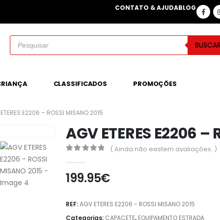
CONTATO & AJUDA
BLOG
BUSCA
CRIANÇA
CLASSIFICADOS
PROMOÇÕES
ETERES E2206 – ROSSI MISANO 2015
AGV ETERES E2206 – 
( Ainda não existem avaliações. )
0
out of 5
199.95
€
REF:
AGV ETERES E2206 - ROSSI MISANO 2015
Categorias:
CAPACETE
,
EQUIPAMENTO ESTRADA