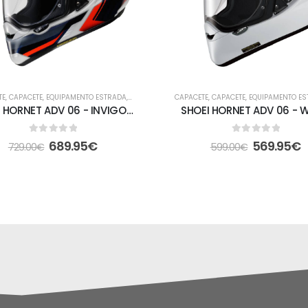
TE
,
CAPACETE
,
EQUIPAMENTO ESTRADA
,
FORA DE ESTRADA
CAPACETE
,
CAPACETE
,
EQUIPAMENTO E
SHOEI HORNET ADV 06 - INVIGORATE TC-10
SHOEI HORNET ADV 06 - W
0
out of 5
0
out of 5
689.95
€
569.95
€
729.00
€
599.00
€