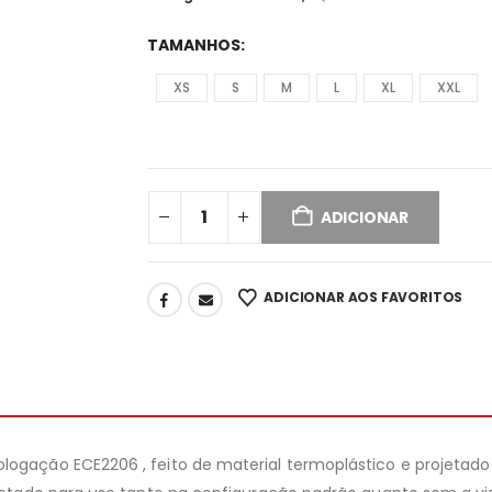
TAMANHOS
XS
S
M
L
XL
XXL
ADICIONAR
ADICIONAR AOS FAVORITOS
gação ECE2206 , feito de material termoplástico e projetado