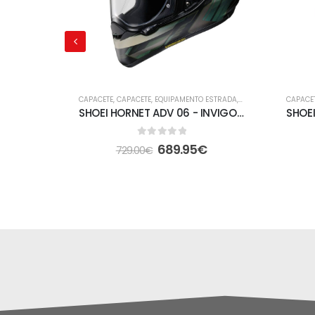
CAPACETE
,
CAPACETE
,
EQUIPAMENTO ESTRADA
,
FORA DE ESTRADA
CAPACE
SHOEI HORNET ADV 06 - INVIGORATE TC-4
0
out of 5
689.95
€
729.00
€